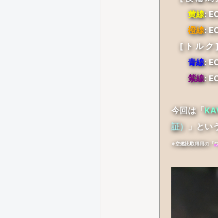
黄線
: 
橙線
: 
[ ト ル ク 
青線
: 
紫線
: 
今回は「
KA
証）
」とい
※空燃比取得用の「