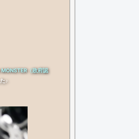
ust MONSTER（政府認
た♪