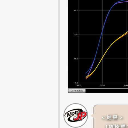
＜ 結 果 ＞
[ 後 輪 馬 