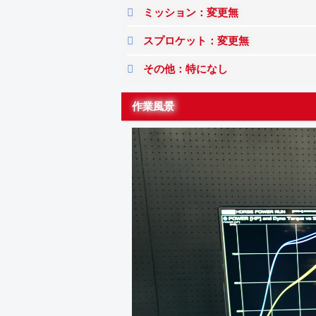
ミッション：変更無
スプロケット：変更無
その他：特になし
作業風景