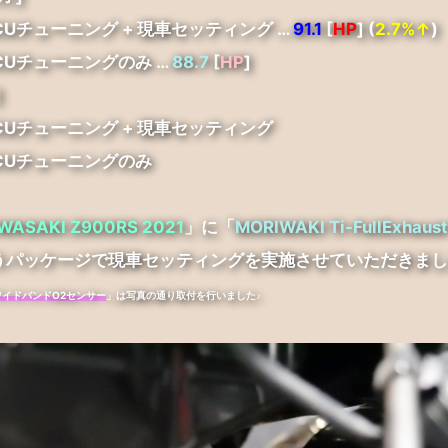
ECUチューニング + 現車セッティング …
91.1
[
HP
] (
2.7%↑
)
ECUチューニングのみ …
88.7
[
HP
]
]
ECUチューニング + 現車セッティング
ECUチューニングのみ
WASAKI Z900RS 2021
」に「
MORIWAKI Ti-FullExha
うパッケージで現車セッティングを実施させていただきまし
ワイドバンドO2センサー
」は写真の通り取付を行いました♪