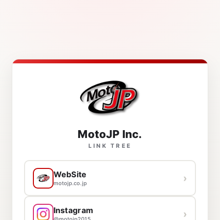
MotoJP Inc.
— リンク一覧
LINK TREE
WebSite
›
motojp.co.jp
Instagram
›
@motojp2015