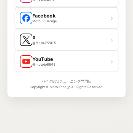
Facebook
›
MotoJP Garage
X
›
@MotoJP2015
YouTube
›
@motojp8848
バイクECUチューニング専門店
Copyright©
MotoJP.co.jp
All Rights Reserved.