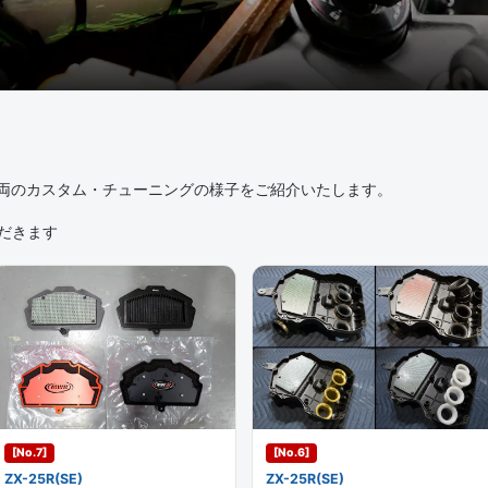
モ車両のカスタム・チューニングの様子をご紹介いたします。
だきます
[No.7]
[No.6]
ZX-25R(SE)
ZX-25R(SE)