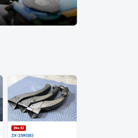
[No.5]
ZX-25R(SE)