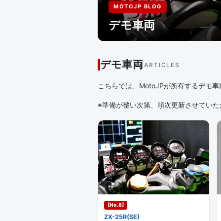
MOTOJP BLOG
デモ車両
デモ車両
ARTICLES
こちらでは、MotoJPが所有するデ
※準備が整い次第、順次更新させていた
[No.8]
ZX-25R(SE)