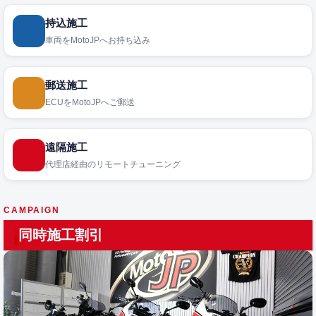
持込施工
車両をMotoJPへお持ち込み
郵送施工
ECUをMotoJPへご郵送
遠隔施工
代理店経由のリモートチューニング
CAMPAIGN
同時施工割引