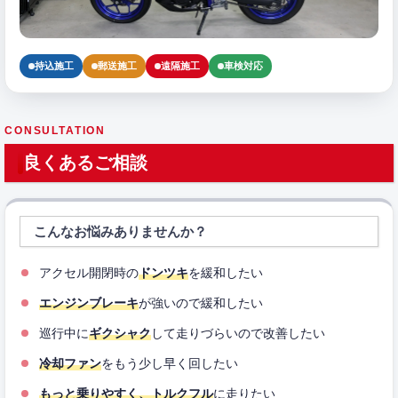
持込施工
郵送施工
遠隔施工
車検対応
CONSULTATION
良くあるご相談
こんなお悩みありませんか？
アクセル開閉時の
ドンツキ
を緩和したい
エンジンブレーキ
が強いので緩和したい
巡行中に
ギクシャク
して走りづらいので改善したい
冷却ファン
をもう少し早く回したい
もっと乗りやすく、トルクフル
に走りたい