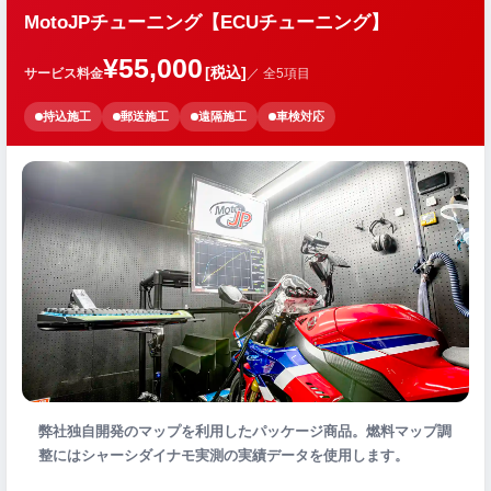
MotoJPチューニング【ECUチューニング】
¥55,000
[税込]
サービス料金
／ 全5項目
持込施工
郵送施工
遠隔施工
車検対応
弊社独自開発のマップを利用したパッケージ商品。燃料マップ調
整にはシャーシダイナモ実測の実績データを使用します。