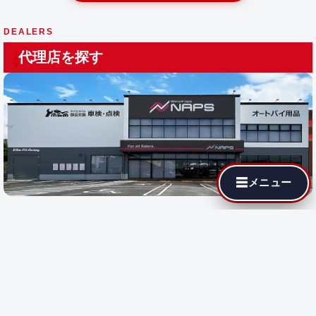
DEALERS
代理店を探す
☰
メニュー
最寄りの代理店でも MotoJPチューニングが依頼できます。遠隔
施工に対応している店舗では即日施工が可能です。
都道府県を選
択
すると、その地域の代理店が表示されます。
都道府県で探す:
遠隔施工
対応店のみ表示