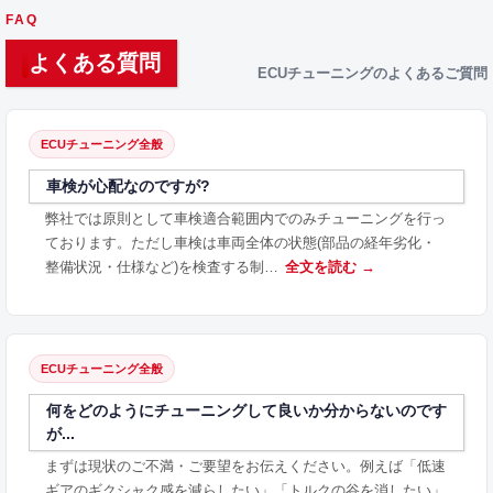
FAQ
よくある質問
ECUチューニングのよくあるご質問
ECUチューニング全般
車検が心配なのですが?
弊社では原則として車検適合範囲内でのみチューニングを行っ
ております。ただし車検は車両全体の状態(部品の経年劣化・
整備状況・仕様など)を検査する制…
全文を読む →
ECUチューニング全般
何をどのようにチューニングして良いか分からないのです
が...
まずは現状のご不満・ご要望をお伝えください。例えば「低速
ギアのギクシャク感を減らしたい」「トルクの谷を消したい」