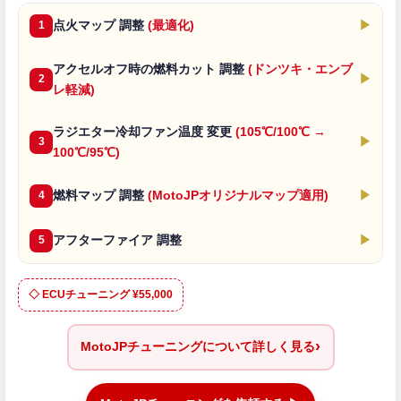
点火マップ 調整
(最適化)
▶
1
アクセルオフ時の燃料カット 調整
(ドンツキ・エンブ
▶
2
レ軽減)
ラジエター冷却ファン温度 変更
(105℃/100℃ →
▶
3
100℃/95℃)
燃料マップ 調整
(MotoJPオリジナルマップ適用)
▶
4
アフターファイア 調整
▶
5
◇ ECUチューニング ¥55,000
›
MotoJPチューニングについて詳しく見る