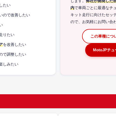
します。
弊社が開発した
したい
内
で車両ごとに最適なチ
いので改善したい
キット走行に向けたセッ
ので、お気軽にお問い合
い
走りたい
この車種につ
ア
を改善したい
MotoJPチ
ので調整したい
楽しみたい