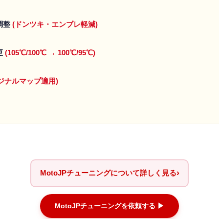
調整
(ドンツキ・エンブレ軽減)
更
(105℃/100℃ → 100℃/95℃)
オリジナルマップ適用)
›
MotoJPチューニングについて詳しく見る
MotoJPチューニングを依頼する ▶