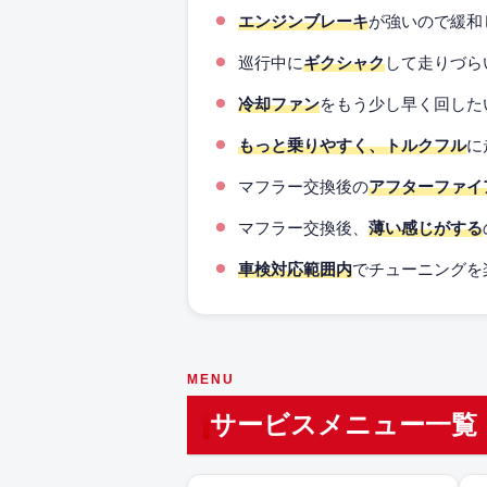
エンジンブレーキ
が強いので緩和
巡行中に
ギクシャク
して走りづら
冷却ファン
をもう少し早く回した
もっと乗りやすく、トルクフル
に
マフラー交換後の
アフターファイ
マフラー交換後、
薄い感じがする
車検対応範囲内
でチューニングを
MENU
サービスメニュー一覧