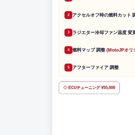
アクセルオフ時の燃料カット 
2
ラジエター冷却ファン温度 変
3
燃料マップ 調整
(MotoJP
4
アフターファイア 調整
5
◇ ECUチューニング ¥55,000