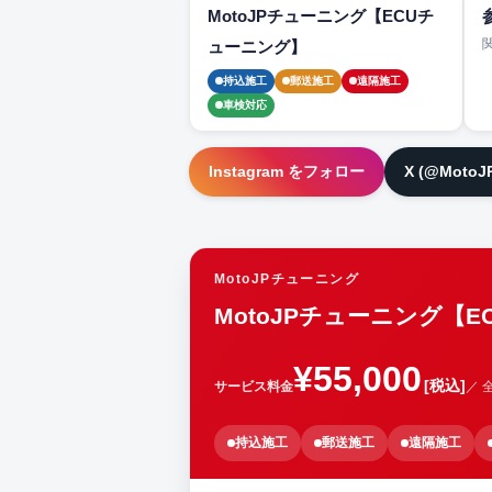
MotoJPチューニング【ECUチ
ューニング】
持込施工
郵送施工
遠隔施工
車検対応
Instagram をフォロー
X (@Moto
MotoJPチューニング
MotoJPチューニング【
¥55,000
[税込]
サービス料金
／ 
持込施工
郵送施工
遠隔施工