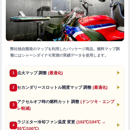
弊社独自開発のマップを利用したパッケージ商品。燃料マップ調
整にはシャーシダイナモ実測の実績データを使用します。
点火マップ 調整
(最適化)
▶
1
セカンダリースロットル開度マップ 調整
(最適化)
▶
2
アクセルオフ時の燃料カット 調整
(ドンツキ・エンブ
▶
3
レ軽減)
ラジエター冷却ファン温度 変更
(102℃/104℃ →
▶
4
95℃/100℃)