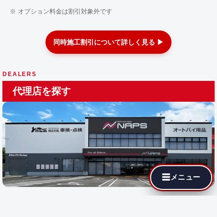
※ オプション料金は割引対象外です
同時施工割引について詳しく見る ▶
DEALERS
代理店を探す
☰
メニュー
最寄りの代理店でも MotoJPチューニングが依頼できます。遠隔
施工に対応している店舗では即日施工が可能です。
都道府県を選