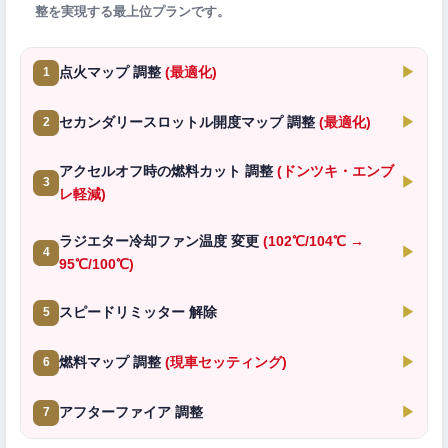
整を実現する最上位プランです。
点火マップ 調整
(最適化)
▶
1
セカンダリースロットル開度マップ 調整
(最適化)
▶
2
アクセルオフ時の燃料カット 調整
(ドンツキ・エンブ
▶
3
レ軽減)
ラジエター冷却ファン温度 変更
(102℃/104℃ →
▶
4
95℃/100℃)
スピードリミッター 解除
▶
5
燃料マップ 調整
(現車セッティング)
▶
6
アフターファイア 調整
▶
7