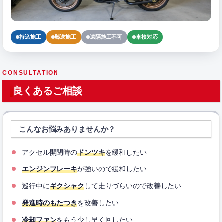
持込施工
郵送施工
遠隔施工不可
車検対応
CONSULTATION
良くあるご相談
こんなお悩みありませんか？
アクセル開閉時の
ドンツキ
を緩和したい
エンジンブレーキ
が強いので緩和したい
巡行中に
ギクシャク
して走りづらいので改善したい
発進時のもたつき
を改善したい
冷却ファン
をもう少し早く回したい