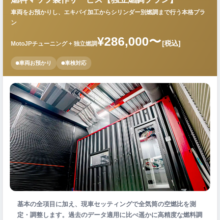
車両をお預かりし、エキパイ加工からシリンダー別燃調まで行う本格プラ
ン
¥286,000〜
[税込]
MotoJPチューニング + 独立燃調
車両お預かり
車検対応
基本の全項目に加え、現車セッティングで全気筒の空燃比を測
定・調整します。過去のデータ適用に比べ遥かに高精度な燃料調