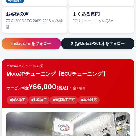
持込施工
お客様の声
よくある質問
ZRX1200DAEG 2009-2016 の体験
ECUチューニングのQ&A
談
Instagram をフォロー
X (@MotoJP2015) をフォロー
MotoJPチューニング
MotoJPチューニング【ECUチューニング】
¥66,000
[税込]
サービス料金
／ 全7項目
持込施工
郵送施工
遠隔施工不可
車検対応