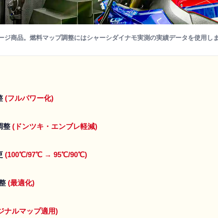
ージ商品。燃料マップ調整にはシャーシダイナモ実測の実績データを使用し
整
(フルパワー化)
調整
(ドンツキ・エンブレ軽減)
更
(100℃/97℃ → 95℃/90℃)
調整
(最適化)
オリジナルマップ適用)