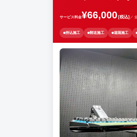
¥66,000
[税込]
サービス料金
／ 
持込施工
郵送施工
遠隔施工