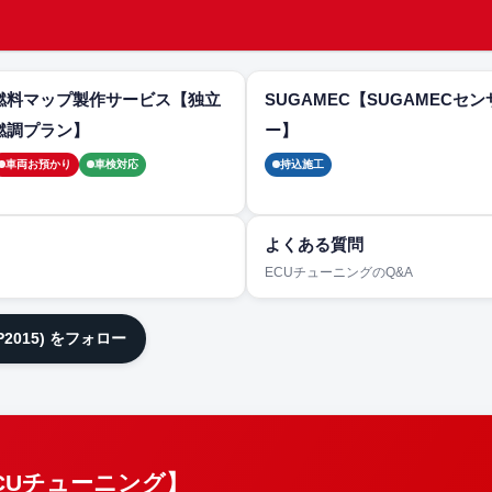
燃料マップ製作サービス【独立
SUGAMEC【SUGAMECセン
燃調プラン】
ー】
車両お預かり
車検対応
持込施工
よくある質問
ECUチューニングのQ&A
JP2015) をフォロー
ECUチューニング】