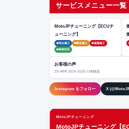
サービスメニュー一覧
MotoJPチューニング【ECUチ
ューニング】
持込施工
郵送施工
遠隔施工
車検対応
お客様の声
ZX-4RR 2024-2026 の体験談
Instagram をフォロー
X (@Moto
MotoJPチューニング
MotoJPチューニング【