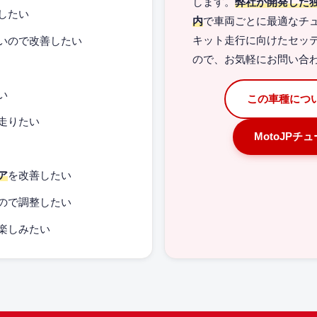
します。
弊社が開発した
したい
内
で車両ごとに最適なチ
いので改善したい
キット走行に向けたセッ
ので、お気軽にお問い合
い
この車種につ
走りたい
MotoJPチ
ア
を改善したい
ので調整したい
楽しみたい