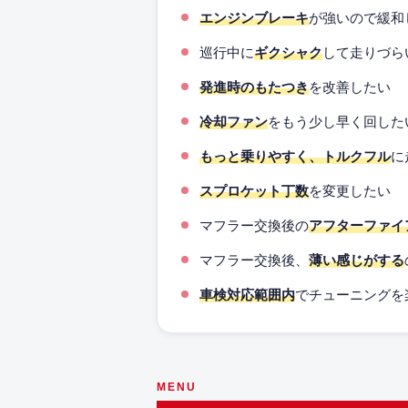
エンジンブレーキ
が強いので緩和
巡行中に
ギクシャク
して走りづら
発進時のもたつき
を改善したい
冷却ファン
をもう少し早く回した
もっと乗りやすく、トルクフル
に
スプロケット丁数
を変更したい
マフラー交換後の
アフターファイ
マフラー交換後、
薄い感じがする
車検対応範囲内
でチューニングを
MENU