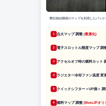
弊社独自開発のマップを利用したパッケ
点火マップ 調整
(最適化)
1
電子スロットル開度マップ 調
2
アクセルオフ時の燃料カット 
3
ラジエター冷却ファン温度 変
4
クイックシフター＜UP側＞ 
5
燃料マップ 調整
(MotoJP
6