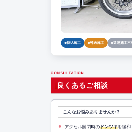
持込施工
郵送施工
遠隔施工不
CONSULTATION
良くあるご相談
こんなお悩みありませんか？
アクセル開閉時の
ドンツキ
を緩和