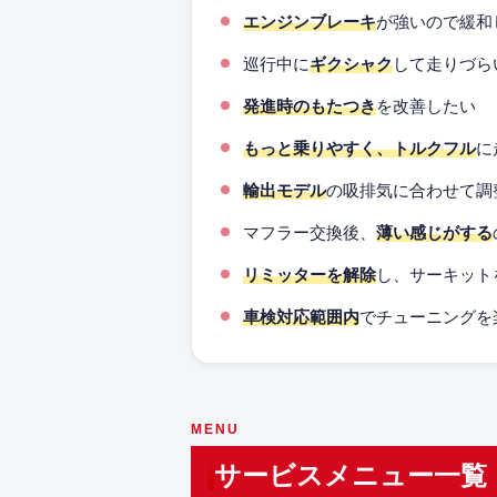
エンジンブレーキ
が強いので緩和
巡行中に
ギクシャク
して走りづら
発進時のもたつき
を改善したい
もっと乗りやすく、トルクフル
に
輸出モデル
の吸排気に合わせて調
マフラー交換後、
薄い感じがする
リミッターを解除
し、サーキット
車検対応範囲内
でチューニングを
MENU
サービスメニュー一覧