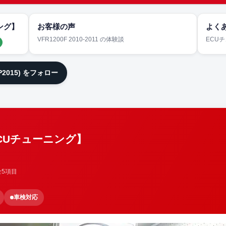
ング】
お客様の声
よく
VFR1200F 2010-2011 の体験談
ECU
JP2015) をフォロー
ECUチューニング】
全5項目
車検対応