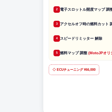
電子スロットル開度マップ 調
2
アクセルオフ時の燃料カット 
3
スピードリミッター 解除
4
燃料マップ 調整
(MotoJP
5
◇ ECUチューニング ¥66,000