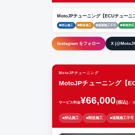
MotoJPチューニング【ECUチューニ
持込施工
郵送施工
遠隔施工不可
車検対応
Instagram をフォロー
X (@Moto
MotoJPチューニング
MotoJPチューニング【
¥66,000
[税込]
サービス料金
／ 
持込施工
郵送施工
遠隔施工不可