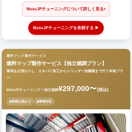
›
MotoJPチューニングについて詳しく見る
MotoJPチューニングを依頼する ▶
燃料マップ製作サービス
燃料マップ製作サービス【独立燃調プラン】
車両をお預かりし、エキパイ加工からシリンダー別燃調まで行う本格プラ
ン
¥297,000〜
[税込]
MotoJPチューニング + 独立燃調
車両お預かり
車検対応