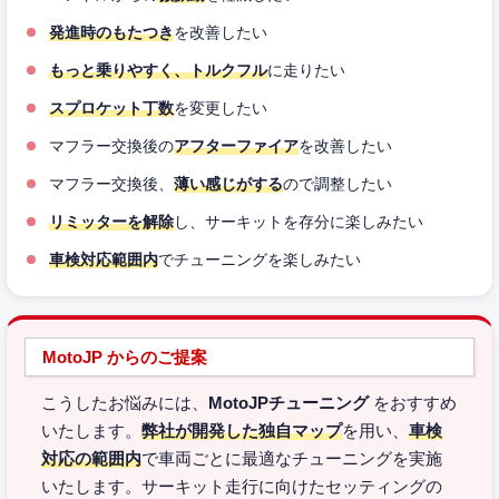
発進時のもたつき
を改善したい
もっと乗りやすく、トルクフル
に走りたい
スプロケット丁数
を変更したい
マフラー交換後の
アフターファイア
を改善したい
マフラー交換後、
薄い感じがする
ので調整したい
リミッターを解除
し、サーキットを存分に楽しみたい
車検対応範囲内
でチューニングを楽しみたい
MotoJP からのご提案
こうしたお悩みには、
MotoJPチューニング
をおすすめ
いたします。
弊社が開発した独自マップ
を用い、
車検
対応の範囲内
で車両ごとに最適なチューニングを実施
いたします。サーキット走行に向けたセッティングの