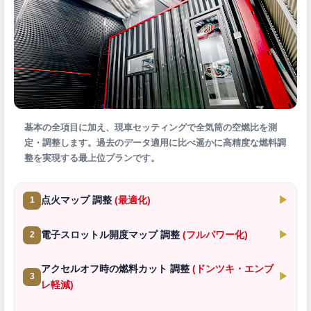
基本の全項目に加え、現車セッティングで全気筒の空燃比を測
定・調整します。過去のデータ適用に比べ遥かに高精度な燃料調
整を実現する最上位プランです。
点火マップ 調整
(最適化)
▶
1
電子スロットル開度マップ 調整
(フルパワー化)
▶
2
アクセルオフ時の燃料カット 調整
(ドンツキ・エンブ
▶
3
レ軽減)