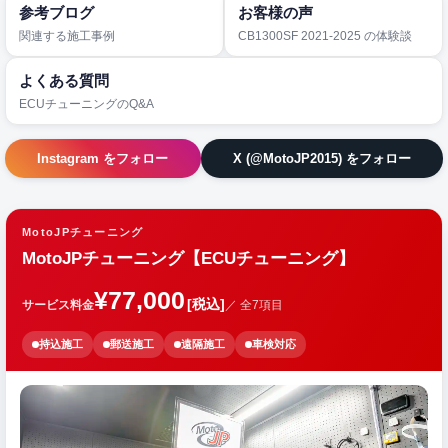
参考ブログ
お客様の声
関連する施工事例
CB1300SF 2021-2025 の体験談
よくある質問
ECUチューニングのQ&A
Instagram をフォロー
X (@MotoJP2015) をフォロー
MotoJPチューニング
MotoJPチューニング【ECUチューニング】
¥77,000
[税込]
サービス料金
／ 全7項目
持込施工
郵送施工
遠隔施工
車検対応