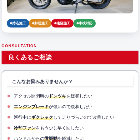
持込施工
郵送施工
遠隔施工
車検対応
CONSULTATION
良くあるご相談
こんなお悩みありませんか？
アクセル開閉時の
ドンツキ
を緩和したい
エンジンブレーキ
が強いので緩和したい
巡行中に
ギクシャク
して走りづらいので改善したい
冷却ファン
をもう少し早く回したい
ハンドルからの
微振動
を軽減したい