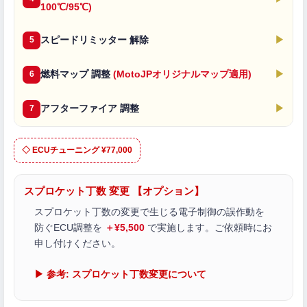
100℃/95℃)
スピードリミッター 解除
▶
5
燃料マップ 調整
(MotoJPオリジナルマップ適用)
▶
6
アフターファイア 調整
▶
7
◇ ECUチューニング ¥77,000
スプロケット丁数 変更 【オプション】
スプロケット丁数の変更で生じる電子制御の誤作動を
防ぐECU調整を
＋¥5,500
で実施します。ご依頼時にお
申し付けください。
▶ 参考: スプロケット丁数変更について