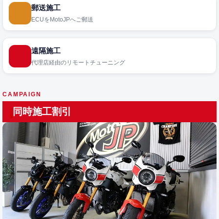
郵送施工
ECUをMotoJPへご郵送
遠隔施工
代理店経由のリモートチューニング
CAMPAIGN
同時施工割引