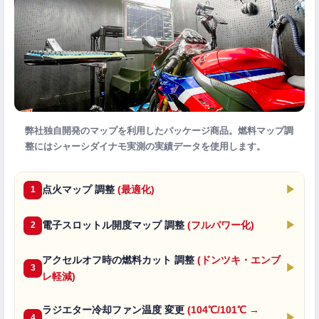
弊社独自開発のマップを利用したパッケージ商品。燃料マップ調
整にはシャーシダイナモ実測の実績データを使用します。
点火マップ 調整
(最適化)
▶
1
電子スロットル開度マップ 調整
(フルパワー化)
▶
2
アクセルオフ時の燃料カット 調整
(ドンツキ・エンブ
▶
3
レ軽減)
ラジエター冷却ファン温度 変更
(104℃/101℃ →
▶
4