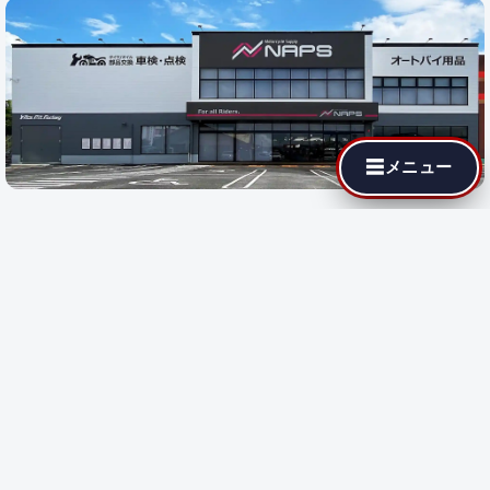
☰
メニュー
最寄りの代理店でも MotoJPチューニングが依頼できます。遠隔
施工に対応している店舗では即日施工が可能です。
都道府県を選
択
すると、その地域の代理店が表示されます。
都道府県で探す:
遠隔施工
対応店のみ表示
遠隔施工
遠隔施工に対応している店舗です
都道府県を選択してください。