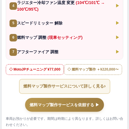
ラジエター冷却ファン温度 変更
(104℃/101℃ →
▶
4
100℃/95℃)
スピードリミッター 解除
▶
5
燃料マップ 調整
(現車セッティング)
▶
6
アフターファイア 調整
▶
7
◇ MotoJPチューニング ¥77,000
◇ 燃料マップ製作 ＋¥220,000〜
›
燃料マップ製作サービスについて詳しく見る
燃料マップ製作サービスを依頼する ▶
車両お預かりが必要です。期間は時期により異なります。詳しくはお問い合
わせください。