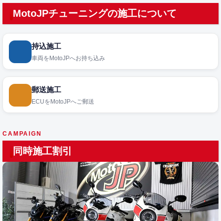
MotoJPチューニングの施工について
持込施工
車両をMotoJPへお持ち込み
郵送施工
ECUをMotoJPへご郵送
CAMPAIGN
同時施工割引