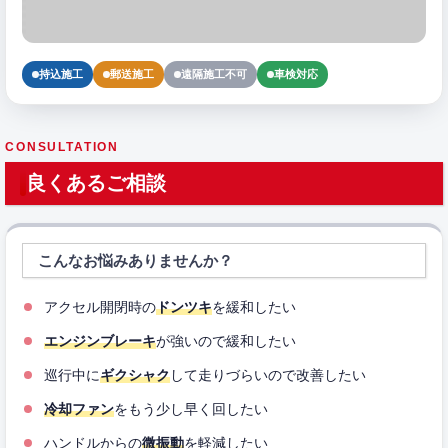
持込施工
郵送施工
遠隔施工不可
車検対応
CONSULTATION
良くあるご相談
こんなお悩みありませんか？
アクセル開閉時の
ドンツキ
を緩和したい
エンジンブレーキ
が強いので緩和したい
巡行中に
ギクシャク
して走りづらいので改善したい
冷却ファン
をもう少し早く回したい
ハンドルからの
微振動
を軽減したい