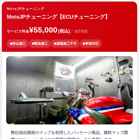
MotoJPチューニング
MotoJPチューニング【ECUチューニング】
¥55,000
[税込]
サービス料金
／ 全5項目
持込施工
郵送施工
遠隔施工不可
車検対応
弊社独自開発のマップを利用したパッケージ商品。燃料マップ調