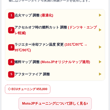
整にはシャーシダイナモ実測の実績データを使用します。
点火マップ 調整
(最適化)
▶
1
アクセルオフ時の燃料カット 調整
(ドンツキ・エンブ
▶
2
レ軽減)
ラジエター冷却ファン温度 変更
(101℃/97℃ →
▶
3
95℃/90℃)
燃料マップ 調整
(MotoJPオリジナルマップ適用)
▶
4
アフターファイア 調整
▶
5
◇ ECUチューニング ¥55,000
›
MotoJPチューニングについて詳しく見る