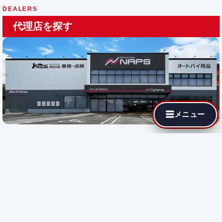
DEALERS
代理店を探す
☰
メニュー
最寄りの代理店でも MotoJPチューニングが依頼できます。遠隔
施工に対応している店舗では即日施工が可能です。
都道府県を選
択
すると、その地域の代理店が表示されます。
都道府県で探す:
遠隔施工
対応店のみ表示