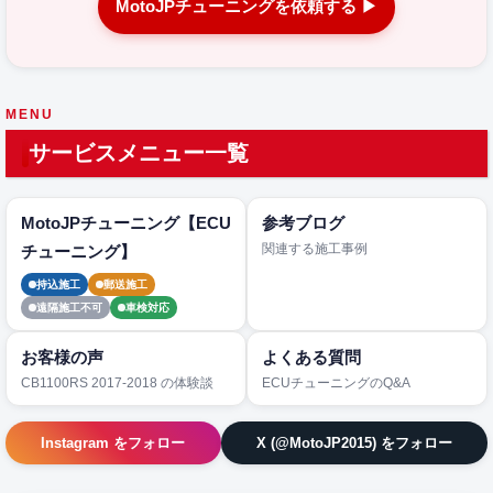
MotoJPチューニングを依頼する ▶
MENU
サービスメニュー一覧
MotoJPチューニング【ECU
参考ブログ
関連する施工事例
チューニング】
持込施工
郵送施工
遠隔施工不可
車検対応
お客様の声
よくある質問
CB1100RS 2017-2018 の体験談
ECUチューニングのQ&A
Instagram をフォロー
X (@MotoJP2015) をフォロー