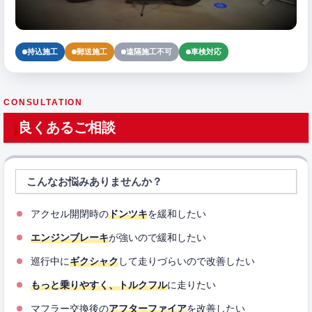
持込施工
郵送施工
遠隔施工不可
車検対応
CONSULTATION
良くあるご相談
こんなお悩みありませんか？
アクセル開閉時の
ドンツキ
を緩和したい
エンジンブレーキ
が強いので緩和したい
巡行中に
ギクシャク
して走りづらいので改善したい
もっと乗りやすく、トルクフル
に走りたい
マフラー交換後の
アフターファイア
を改善したい