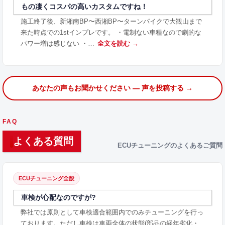
もの凄くコスパの高いカスタムですね！
施工終了後、新湘南BP〜西湘BP〜ターンパイクで大観山まで
来た時点での1stインプレです。 ・電制ない車種なので劇的な
パワー増は感じない ・…
全文を読む →
あなたの声もお聞かせください — 声を投稿する →
FAQ
よくある質問
ECUチューニングのよくあるご質問
ECUチューニング全般
車検が心配なのですが?
弊社では原則として車検適合範囲内でのみチューニングを行っ
ております。ただし車検は車両全体の状態(部品の経年劣化・