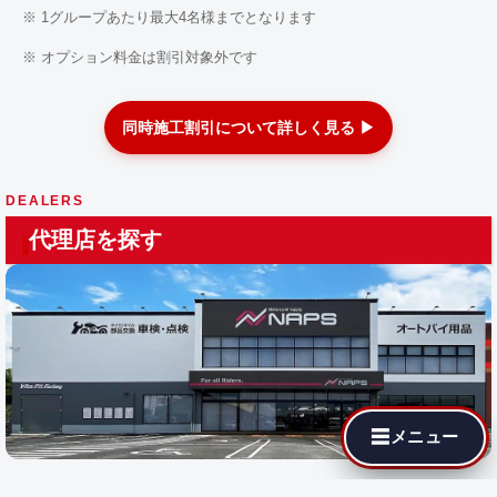
※ 1グループあたり最大4名様までとなります
※ オプション料金は割引対象外です
同時施工割引について詳しく見る ▶
DEALERS
代理店を探す
☰
メニュー
最寄りの代理店でも MotoJPチューニングが依頼できます。遠隔