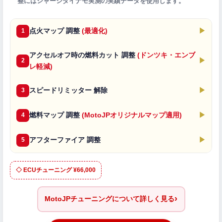
整にはシャーシダイナモ実測の実績データを使用します。
点火マップ 調整
(最適化)
▶
1
アクセルオフ時の燃料カット 調整
(ドンツキ・エンブ
▶
2
レ軽減)
スピードリミッター 解除
▶
3
燃料マップ 調整
(MotoJPオリジナルマップ適用)
▶
4
アフターファイア 調整
▶
5
◇ ECUチューニング ¥66,000
›
MotoJPチューニングについて詳しく見る