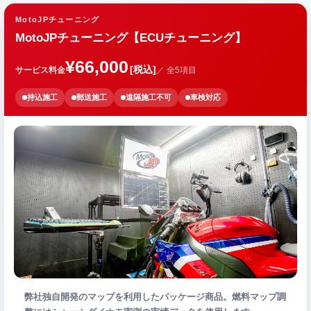
MotoJPチューニング
MotoJPチューニング【ECUチューニング】
¥66,000
[税込]
サービス料金
／ 全5項目
持込施工
郵送施工
遠隔施工不可
車検対応
弊社独自開発のマップを利用したパッケージ商品。燃料マップ調