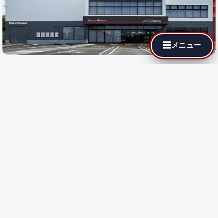
☰
メニュー
最寄りの代理店でも MotoJPチューニングが依頼できます。遠隔
施工に対応している店舗では即日施工が可能です。
都道府県を選
択
すると、その地域の代理店が表示されます。
都道府県で探す:
遠隔施工
対応店のみ表示
遠隔施工
遠隔施工に対応している店舗です
都道府県を選択してください。