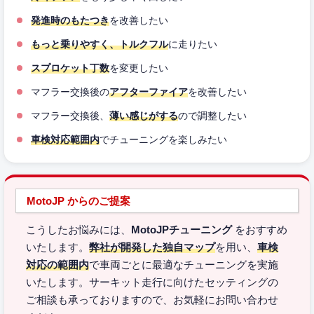
発進時のもたつき
を改善したい
もっと乗りやすく、トルクフル
に走りたい
スプロケット丁数
を変更したい
マフラー交換後の
アフターファイア
を改善したい
マフラー交換後、
薄い感じがする
ので調整したい
車検対応範囲内
でチューニングを楽しみたい
MotoJP からのご提案
こうしたお悩みには、
MotoJPチューニング
をおすすめ
いたします。
弊社が開発した独自マップ
を用い、
車検
対応の範囲内
で車両ごとに最適なチューニングを実施
いたします。サーキット走行に向けたセッティングの
ご相談も承っておりますので、お気軽にお問い合わせ