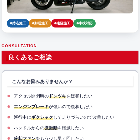
持込施工
郵送施工
遠隔施工
車検対応
CONSULTATION
良くあるご相談
こんなお悩みありませんか？
アクセル開閉時の
ドンツキ
を緩和したい
エンジンブレーキ
が強いので緩和したい
巡行中に
ギクシャク
して走りづらいので改善したい
ハンドルからの
微振動
を軽減したい
冷却ファン
をもう少し早く回したい