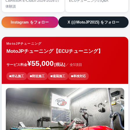
CBR650R E-Clutch 2024-2026 の
ECUチューニングのQ&A
体験談
Instagram をフォロー
X (@MotoJP2015) をフォロー
MotoJPチューニング
MotoJPチューニング【ECUチューニング】
¥55,000
[税込]
サービス料金
／ 全5項目
持込施工
郵送施工
遠隔施工
車検対応