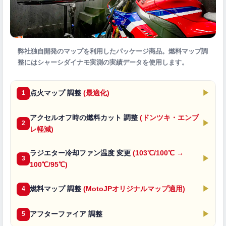
弊社独自開発のマップを利用したパッケージ商品。燃料マップ調
整にはシャーシダイナモ実測の実績データを使用します。
点火マップ 調整
(最適化)
▶
1
アクセルオフ時の燃料カット 調整
(ドンツキ・エンブ
▶
2
レ軽減)
ラジエター冷却ファン温度 変更
(103℃/100℃ →
▶
3
100℃/95℃)
燃料マップ 調整
(MotoJPオリジナルマップ適用)
▶
4
アフターファイア 調整
▶
5