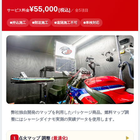
¥55,000
[税込]
サービス料金
／ 全5項目
持込施工
郵送施工
遠隔施工不可
車検対応
弊社独自開発のマップを利用したパッケージ商品。燃料マップ調
整にはシャーシダイナモ実測の実績データを使用します。
点火マップ 調整
(最適化)
▶
1