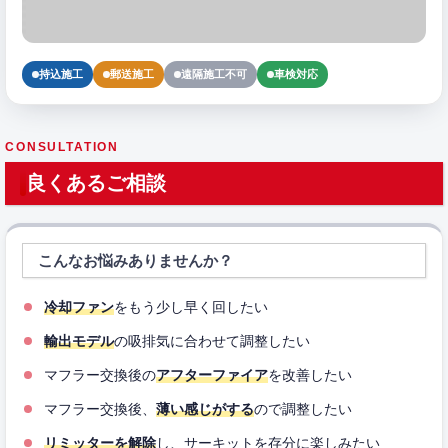
持込施工
郵送施工
遠隔施工不可
車検対応
CONSULTATION
良くあるご相談
こんなお悩みありませんか？
冷却ファン
をもう少し早く回したい
輸出モデル
の吸排気に合わせて調整したい
マフラー交換後の
アフターファイア
を改善したい
マフラー交換後、
薄い感じがする
ので調整したい
リミッターを解除
し、サーキットを存分に楽しみたい