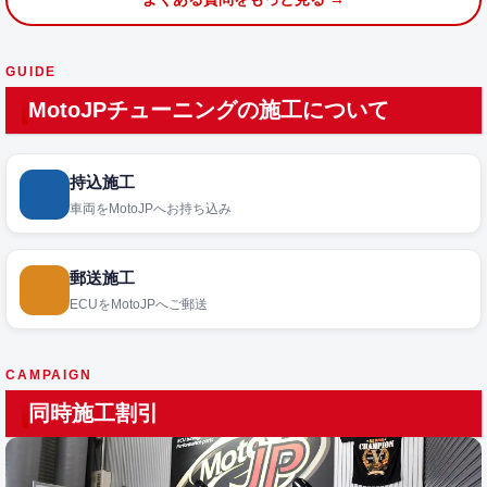
GUIDE
MotoJPチューニングの施工について
持込施工
車両をMotoJPへお持ち込み
郵送施工
ECUをMotoJPへご郵送
CAMPAIGN
同時施工割引