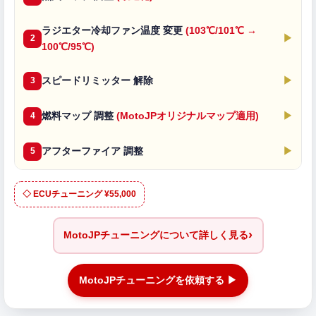
ラジエター冷却ファン温度 変更
(103℃/101℃ →
▶
2
100℃/95℃)
スピードリミッター 解除
▶
3
燃料マップ 調整
(MotoJPオリジナルマップ適用)
▶
4
アフターファイア 調整
▶
5
◇ ECUチューニング ¥55,000
›
MotoJPチューニングについて詳しく見る
MotoJPチューニングを依頼する ▶