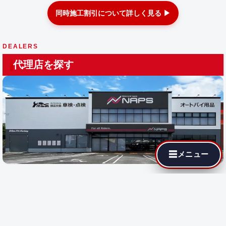
同時施工割引について詳しく見る ▶
DEALERS
代理店を探す
☰
メニュー
最寄りの代理店でも MotoJPチューニングが依頼できます。遠隔
施工に対応している店舗では即日施工が可能です。
都道府県を選
択
すると、その地域の代理店が表示されます。