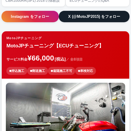
CBR1000RR(SP1) 2018 の体験談
ECUチューニングのQ&A
Instagram をフォロー
X (@MotoJP2015) をフォロー
MotoJPチューニング
MotoJPチューニング【ECUチューニング】
¥66,000
[税込]
サービス料金
／ 全8項目
持込施工
郵送施工
遠隔施工不可
車検対応