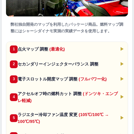
弊社独自開発のマップを利用したパッケージ商品。燃料マップ調
整にはシャーシダイナモ実測の実績データを使用します。
点火マップ 調整
(最適化)
▶
1
セカンダリーインジェクターバランス 調整
▶
2
電子スロットル開度マップ 調整
(フルパワー化)
▶
3
アクセルオフ時の燃料カット 調整
(ドンツキ・エンブ
▶
4
レ軽減)
ラジエター冷却ファン温度 変更
(105℃/100℃ →
▶
5
100℃/95℃)