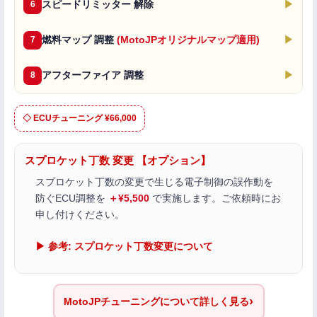
スピードリミッター 解除
▶
6
燃料マップ 調整
(MotoJPオリジナルマップ適用)
▶
7
アフターファイア 調整
▶
8
◇ ECUチューニング ¥66,000
スプロケット丁数 変更 【オプション】
スプロケット丁数の変更で生じる電子制御の誤作動を
防ぐECU調整を
＋¥5,500
で実施します。ご依頼時にお
申し付けください。
▶ 参考: スプロケット丁数変更について
›
MotoJPチューニングについて詳しく見る