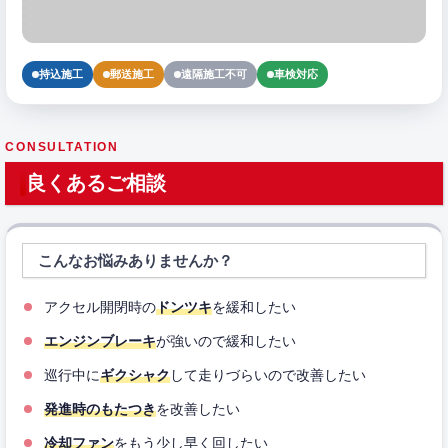
持込施工
郵送施工
遠隔施工不可
車検対応
CONSULTATION
良くあるご相談
こんなお悩みありませんか？
アクセル開閉時の
ドンツキ
を緩和したい
エンジンブレーキ
が強いので緩和したい
巡行中に
ギクシャク
して走りづらいので改善したい
発進時のもたつき
を改善したい
冷却ファン
をもう少し早く回したい