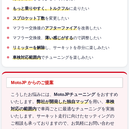
もっと乗りやすく、トルクフル
に走りたい
スプロケット丁数
を変更したい
マフラー交換後の
アフターファイア
を改善したい
マフラー交換後、
薄い感じがする
ので調整したい
リミッターを解除
し、サーキットを存分に楽しみたい
車検対応範囲内
でチューニングを楽しみたい
MotoJP からのご提案
こうしたお悩みには、
MotoJPチューニング
をおすすめ
いたします。
弊社が開発した独自マップ
を用い、
車検
対応の範囲内
で車両ごとに最適なチューニングを実施
いたします。サーキット走行に向けたセッティングの
ご相談も承っておりますので、お気軽にお問い合わせ