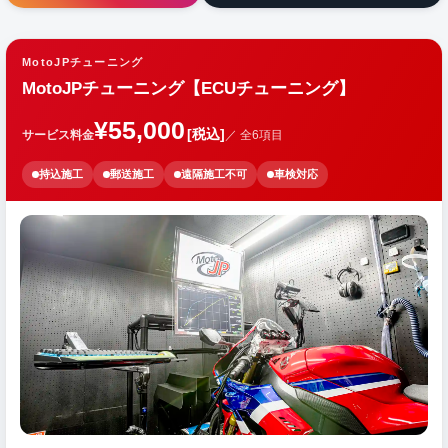
MotoJPチューニング
MotoJPチューニング【ECUチューニング】
¥55,000
[税込]
サービス料金
／ 全6項目
持込施工
郵送施工
遠隔施工不可
車検対応