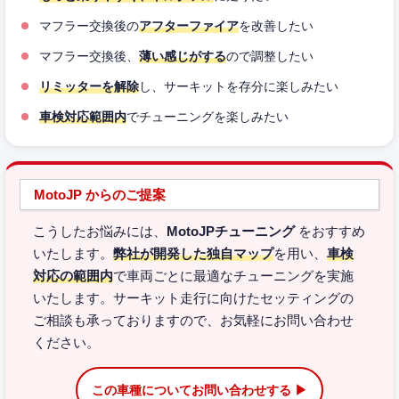
マフラー交換後の
アフターファイア
を改善したい
マフラー交換後、
薄い感じがする
ので調整したい
リミッターを解除
し、サーキットを存分に楽しみたい
車検対応範囲内
でチューニングを楽しみたい
MotoJP からのご提案
こうしたお悩みには、
MotoJPチューニング
をおすすめ
いたします。
弊社が開発した独自マップ
を用い、
車検
対応の範囲内
で車両ごとに最適なチューニングを実施
いたします。サーキット走行に向けたセッティングの
ご相談も承っておりますので、お気軽にお問い合わせ
ください。
この車種についてお問い合わせする ▶