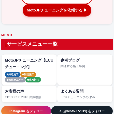
MotoJPチューニングを依頼する ▶
MENU
サービスメニュー一覧
MotoJPチューニング【ECU
参考ブログ
関連する施工事例
チューニング】
持込施工
郵送施工
遠隔施工不可
車検対応
お客様の声
よくある質問
CB1300SB 2018 の体験談
ECUチューニングのQ&A
Instagram をフォロー
X (@MotoJP2015) をフォロー