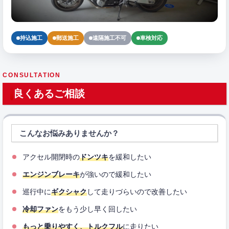
持込施工
郵送施工
遠隔施工不可
車検対応
CONSULTATION
良くあるご相談
こんなお悩みありませんか？
アクセル開閉時の
ドンツキ
を緩和したい
エンジンブレーキ
が強いので緩和したい
巡行中に
ギクシャク
して走りづらいので改善したい
冷却ファン
をもう少し早く回したい
もっと乗りやすく、トルクフル
に走りたい