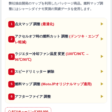
弊社独自開発のマップを利用したパッケージ商品。燃料マップ調
整にはシャーシダイナモ実測の実績データを使用します。
点火マップ 調整
(最適化)
▶
1
アクセルオフ時の燃料カット 調整
(ドンツキ・エンブ
▶
2
レ軽減)
ラジエター冷却ファン温度 変更
(100℃/96℃ →
▶
3
96℃/90℃)
スピードリミッター 解除
▶
4
燃料マップ 調整
(MotoJPオリジナルマップ適用)
▶
5
アフターファイア 調整
▶
6
◇ ECUチューニング ¥55,000