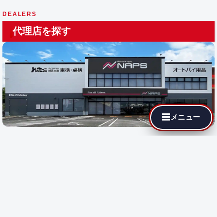
DEALERS
代理店を探す
☰
メニュー
最寄りの代理店でも MotoJPチューニングが依頼できます。遠隔
施工に対応している店舗では即日施工が可能です。
都道府県を選
択
すると、その地域の代理店が表示されます。
都道府県で探す:
遠隔施工
対応店のみ表示