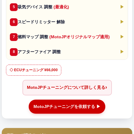
吸気デバイス 調整
(最適化)
▶
5
スピードリミッター 解除
▶
6
燃料マップ 調整
(MotoJPオリジナルマップ適用)
▶
7
アフターファイア 調整
▶
8
◇ ECUチューニング ¥66,000
›
MotoJPチューニングについて詳しく見る
MotoJPチューニングを依頼する ▶