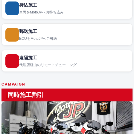
持込施工
車両をMotoJPへお持ち込み
郵送施工
ECUをMotoJPへご郵送
遠隔施工
代理店経由のリモートチューニング
CAMPAIGN
同時施工割引