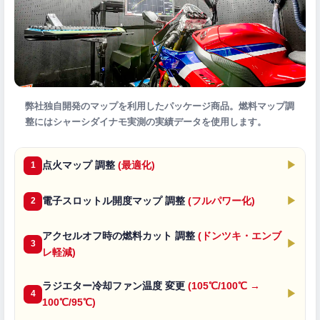
弊社独自開発のマップを利用したパッケージ商品。燃料マップ調
整にはシャーシダイナモ実測の実績データを使用します。
点火マップ 調整
(最適化)
▶
1
電子スロットル開度マップ 調整
(フルパワー化)
▶
2
アクセルオフ時の燃料カット 調整
(ドンツキ・エンブ
▶
3
レ軽減)
ラジエター冷却ファン温度 変更
(105℃/100℃ →
▶
4
100℃/95℃)