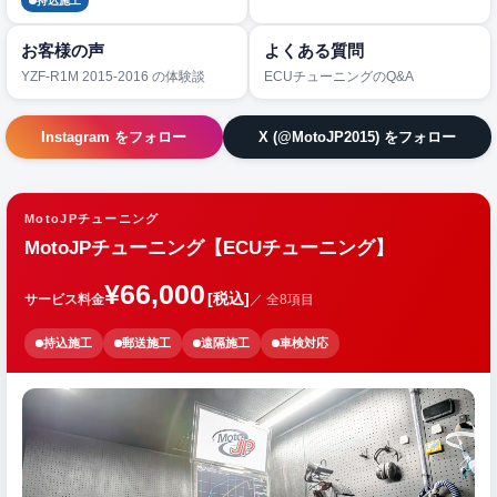
持込施工
お客様の声
よくある質問
YZF-R1M 2015-2016 の体験談
ECUチューニングのQ&A
Instagram をフォロー
X (@MotoJP2015) をフォロー
MotoJPチューニング
MotoJPチューニング【ECUチューニング】
¥66,000
[税込]
サービス料金
／ 全8項目
持込施工
郵送施工
遠隔施工
車検対応