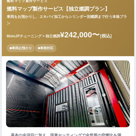
燃料マップ製作サービス
燃料マップ製作サービス【独立燃調プラン】
車両をお預かりし、エキパイ加工からシリンダー別燃調まで行う本格プラ
ン
¥242,000〜
[税込]
MotoJPチューニング + 独立燃調
車両お預かり
車検対応
基本の全項目に加え、現車セッティングで全気筒の空燃比を測