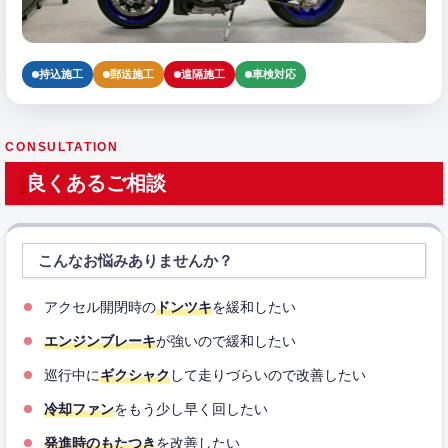
持込施工
郵送施工
遠隔施工
車検対応
CONSULTATION
良くあるご相談
こんなお悩みありませんか？
アクセル開閉時の
ドンツキ
を緩和したい
エンジンブレーキ
が強いので緩和したい
巡行中に
ギクシャク
して走りづらいので改善したい
冷却ファン
をもう少し早く回したい
発進時のもたつき
を改善したい