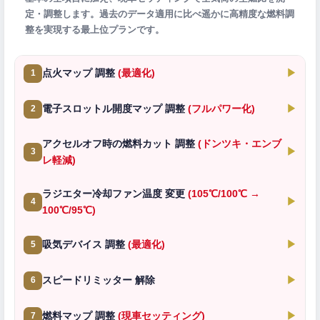
定・調整します。過去のデータ適用に比べ遥かに高精度な燃料調
整を実現する最上位プランです。
点火マップ 調整
(最適化)
▶
1
電子スロットル開度マップ 調整
(フルパワー化)
▶
2
アクセルオフ時の燃料カット 調整
(ドンツキ・エンブ
▶
3
レ軽減)
ラジエター冷却ファン温度 変更
(105℃/100℃ →
▶
4
100℃/95℃)
吸気デバイス 調整
(最適化)
▶
5
スピードリミッター 解除
▶
6
燃料マップ 調整
(現車セッティング)
▶
7