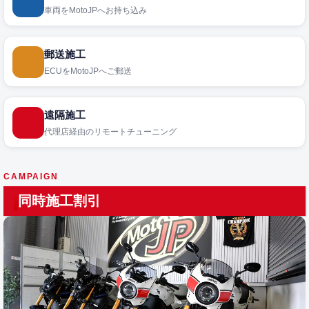
車両をMotoJPへお持ち込み
郵送施工
ECUをMotoJPへご郵送
遠隔施工
代理店経由のリモートチューニング
CAMPAIGN
同時施工割引