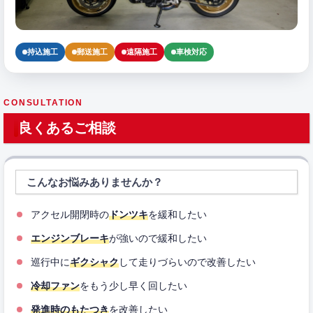
持込施工
郵送施工
遠隔施工
車検対応
CONSULTATION
良くあるご相談
こんなお悩みありませんか？
アクセル開閉時の
ドンツキ
を緩和したい
エンジンブレーキ
が強いので緩和したい
巡行中に
ギクシャク
して走りづらいので改善したい
冷却ファン
をもう少し早く回したい
発進時のもたつき
を改善したい