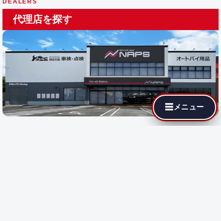
DEALERS
代理店を探す
☰
メニュー
最寄りの代理店でも MotoJPチューニングが依頼できます。遠隔
施工に対応している店舗では即日施工が可能です。
都道府県を選
択
すると、その地域の代理店が表示されます。
都道府県で探す:
遠隔施工
対応店のみ表示
遠隔施工
遠隔施工に対応している店舗です