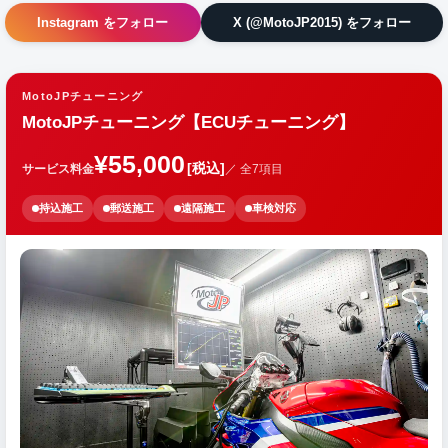
Instagram をフォロー
X (@MotoJP2015) をフォロー
MotoJPチューニング
MotoJPチューニング【ECUチューニング】
¥55,000
[税込]
サービス料金
／ 全7項目
持込施工
郵送施工
遠隔施工
車検対応