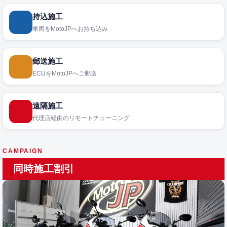
持込施工
車両をMotoJPへお持ち込み
郵送施工
ECUをMotoJPへご郵送
遠隔施工
代理店経由のリモートチューニング
CAMPAIGN
同時施工割引