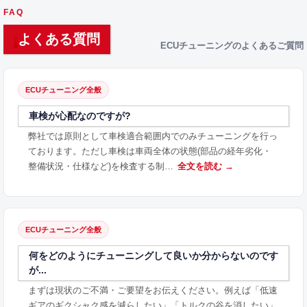
FAQ
よくある質問
ECUチューニングのよくあるご質問
ECUチューニング全般
車検が心配なのですが?
弊社では原則として車検適合範囲内でのみチューニングを行っ
ております。ただし車検は車両全体の状態(部品の経年劣化・
整備状況・仕様など)を検査する制…
全文を読む →
ECUチューニング全般
何をどのようにチューニングして良いか分からないのです
が...
まずは現状のご不満・ご要望をお伝えください。例えば「低速
ギアのギクシャク感を減らしたい」「トルクの谷を消したい」