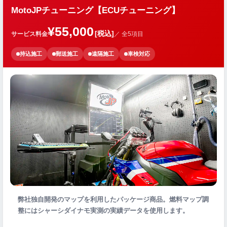
MotoJPチューニング【ECUチューニング】
¥55,000
[税込]
サービス料金
／ 全5項目
持込施工
郵送施工
遠隔施工
車検対応
弊社独自開発のマップを利用したパッケージ商品。燃料マップ調
整にはシャーシダイナモ実測の実績データを使用します。