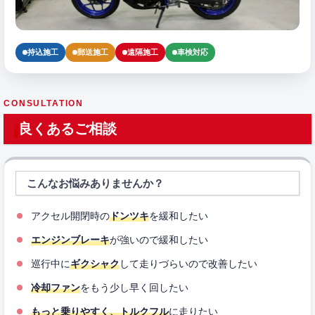
持込施工
郵送施工
遠隔施工
車検対応
CONSULTATION
良くあるご相談
こんなお悩みありませんか？
アクセル開閉時の
ドンツキ
を緩和したい
エンジンブレーキ
が強いので緩和したい
巡行中に
ギクシャク
して走りづらいので改善したい
冷却ファン
をもう少し早く回したい
もっと乗りやすく、トルクフル
に走りたい