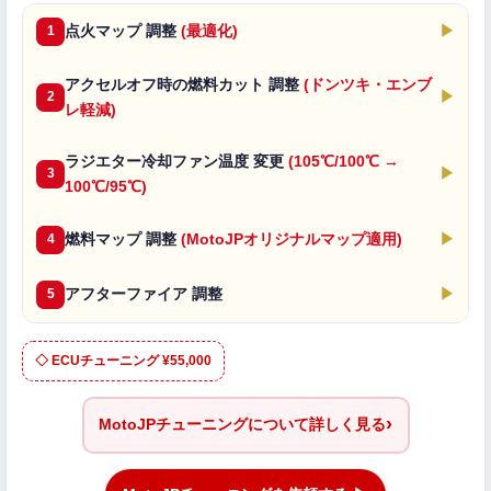
点火マップ 調整
(最適化)
▶
1
アクセルオフ時の燃料カット 調整
(ドンツキ・エンブ
▶
2
レ軽減)
ラジエター冷却ファン温度 変更
(105℃/100℃ →
▶
3
100℃/95℃)
燃料マップ 調整
(MotoJPオリジナルマップ適用)
▶
4
アフターファイア 調整
▶
5
◇ ECUチューニング ¥55,000
›
MotoJPチューニングについて詳しく見る