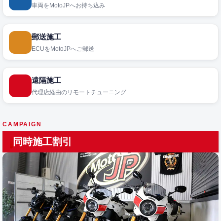
車両をMotoJPへお持ち込み
郵送施工
ECUをMotoJPへご郵送
遠隔施工
代理店経由のリモートチューニング
CAMPAIGN
同時施工割引