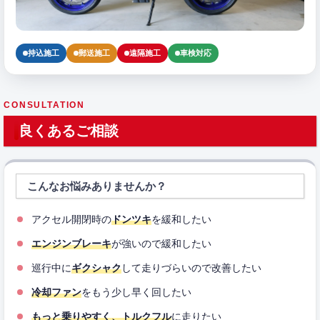
持込施工
郵送施工
遠隔施工
車検対応
CONSULTATION
良くあるご相談
こんなお悩みありませんか？
アクセル開閉時の
ドンツキ
を緩和したい
エンジンブレーキ
が強いので緩和したい
巡行中に
ギクシャク
して走りづらいので改善したい
冷却ファン
をもう少し早く回したい
もっと乗りやすく、トルクフル
に走りたい