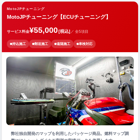
MotoJPチューニング
MotoJPチューニング【ECUチューニング】
¥55,000
[税込]
サービス料金
／ 全5項目
持込施工
郵送施工
遠隔施工
車検対応
弊社独自開発のマップを利用したパッケージ商品。燃料マップ調