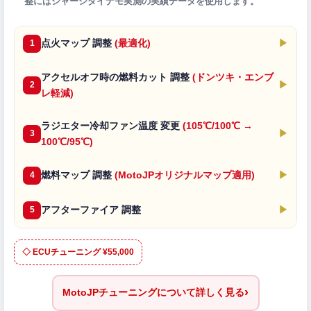
整にはシャーシダイナモ実測の実績データを使用します。
点火マップ 調整
(最適化)
▶
1
アクセルオフ時の燃料カット 調整
(ドンツキ・エンブ
▶
2
レ軽減)
ラジエター冷却ファン温度 変更
(105℃/100℃ →
▶
3
100℃/95℃)
燃料マップ 調整
(MotoJPオリジナルマップ適用)
▶
4
アフターファイア 調整
▶
5
◇ ECUチューニング ¥55,000
›
MotoJPチューニングについて詳しく見る