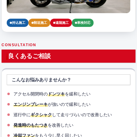
持込施工
郵送施工
遠隔施工
車検対応
CONSULTATION
良くあるご相談
こんなお悩みありませんか？
アクセル開閉時の
ドンツキ
を緩和したい
エンジンブレーキ
が強いので緩和したい
巡行中に
ギクシャク
して走りづらいので改善したい
発進時のもたつき
を改善したい
冷却ファン
をもう少し早く回したい