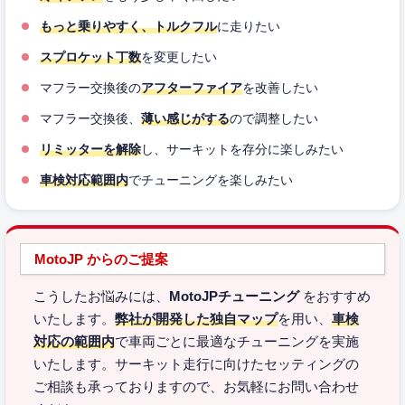
もっと乗りやすく、トルクフル
に走りたい
スプロケット丁数
を変更したい
マフラー交換後の
アフターファイア
を改善したい
マフラー交換後、
薄い感じがする
ので調整したい
リミッターを解除
し、サーキットを存分に楽しみたい
車検対応範囲内
でチューニングを楽しみたい
MotoJP からのご提案
こうしたお悩みには、
MotoJPチューニング
をおすすめ
いたします。
弊社が開発した独自マップ
を用い、
車検
対応の範囲内
で車両ごとに最適なチューニングを実施
いたします。サーキット走行に向けたセッティングの
ご相談も承っておりますので、お気軽にお問い合わせ