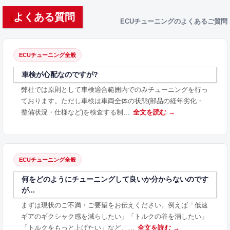
よくある質問
ECUチューニングのよくあるご質問
ECUチューニング全般
車検が心配なのですが?
弊社では原則として車検適合範囲内でのみチューニングを行っ
ております。ただし車検は車両全体の状態(部品の経年劣化・
整備状況・仕様など)を検査する制…
全文を読む →
ECUチューニング全般
何をどのようにチューニングして良いか分からないのです
が...
まずは現状のご不満・ご要望をお伝えください。例えば「低速
ギアのギクシャク感を減らしたい」「トルクの谷を消したい」
「トルクをもっと上げたい」など、…
全文を読む →