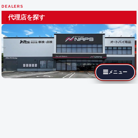
DEALERS
代理店を探す
☰
メニュー
最寄りの代理店でも MotoJPチューニングが依頼できます。遠隔
施工に対応している店舗では即日施工が可能です。
都道府県を選
択
すると、その地域の代理店が表示されます。
都道府県で探す:
遠隔施工
対応店のみ表示