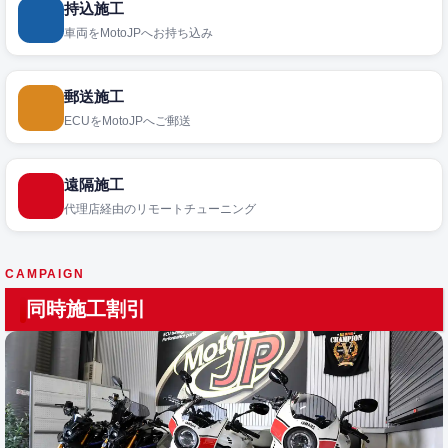
持込施工
車両をMotoJPへお持ち込み
郵送施工
ECUをMotoJPへご郵送
遠隔施工
代理店経由のリモートチューニング
CAMPAIGN
同時施工割引