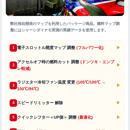
弊社独自開発のマップを利用したパッケージ商品。燃料マップ調
整にはシャーシダイナモ実測の実績データを使用します。
電子スロットル開度マップ 調整
(フルパワー化)
▶
1
アクセルオフ時の燃料カット 調整
(ドンツキ・エンブ
▶
2
レ軽減)
ラジエター冷却ファン温度 変更
(105℃/100℃ →
▶
3
100℃/94℃)
スピードリミッター 解除
▶
4
クイックシフター＜UP側＞ 調整
(最適化)
▶
5