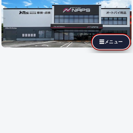
☰
メニュー
最寄りの代理店でも MotoJPチューニングが依頼できます。遠隔
施工に対応している店舗では即日施工が可能です。
都道府県を選
択
すると、その地域の代理店が表示されます。
都道府県で探す:
遠隔施工
対応店のみ表示
遠隔施工
遠隔施工に対応している店舗です
都道府県を選択してください。