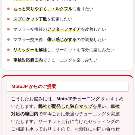
もっと乗りやすく、トルクフル
に走りたい
スプロケット丁数
を変更したい
マフラー交換後の
アフターファイア
を改善したい
マフラー交換後、
薄い感じがする
ので調整したい
リミッターを解除
し、サーキットを存分に楽しみたい
車検対応範囲内
でチューニングを楽しみたい
MotoJP からのご提案
こうしたお悩みには、
MotoJPチューニング
をおすすめ
いたします。
弊社が開発した独自マップ
を用い、
車検
対応の範囲内
で車両ごとに最適なチューニングを実施
いたします。サーキット走行に向けたセッティングの
ご相談も承っておりますので、お気軽にお問い合わせ