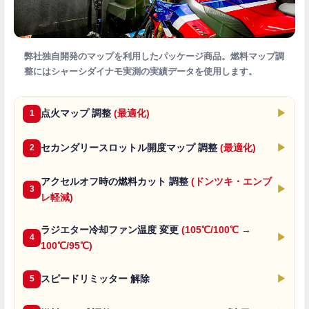
弊社独自開発のマップを利用したパッケージ商品。燃料マップ調
整にはシャーシダイナモ実測の実績データを使用します。
点火マップ 調整
(最適化)
▶
1
セカンダリースロットル開度マップ 調整
(最適化)
▶
2
アクセルオフ時の燃料カット 調整
(ドンツキ・エンブ
▶
3
レ軽減)
ラジエター冷却ファン温度 変更
(105℃/100℃ →
▶
4
100℃/95℃)
スピードリミッター 解除
▶
5