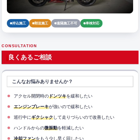
持込施工
郵送施工
遠隔施工不可
車検対応
CONSULTATION
良くあるご相談
こんなお悩みありませんか？
アクセル開閉時の
ドンツキ
を緩和したい
エンジンブレーキ
が強いので緩和したい
巡行中に
ギクシャク
して走りづらいので改善したい
ハンドルからの
微振動
を軽減したい
冷却ファン
をもう少し早く回したい