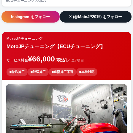
ECUチューニングのQ&A
Instagram をフォロー
X (@MotoJP2015) をフォロー
MotoJPチューニング
MotoJPチューニング【ECUチューニング】
¥66,000
[税込]
サービス料金
／ 全7項目
持込施工
郵送施工
遠隔施工不可
車検対応