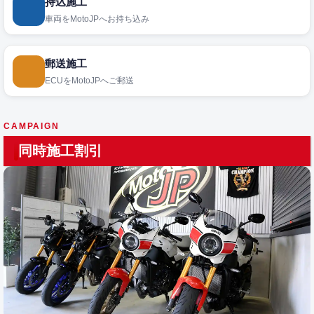
持込施工
車両をMotoJPへお持ち込み
郵送施工
ECUをMotoJPへご郵送
CAMPAIGN
同時施工割引