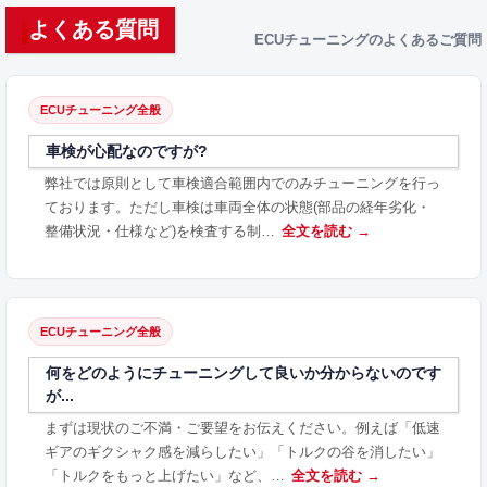
よくある質問
ECUチューニングのよくあるご質問
ECUチューニング全般
車検が心配なのですが?
弊社では原則として車検適合範囲内でのみチューニングを行っ
ております。ただし車検は車両全体の状態(部品の経年劣化・
整備状況・仕様など)を検査する制…
全文を読む →
ECUチューニング全般
何をどのようにチューニングして良いか分からないのです
が...
まずは現状のご不満・ご要望をお伝えください。例えば「低速
ギアのギクシャク感を減らしたい」「トルクの谷を消したい」
「トルクをもっと上げたい」など、…
全文を読む →