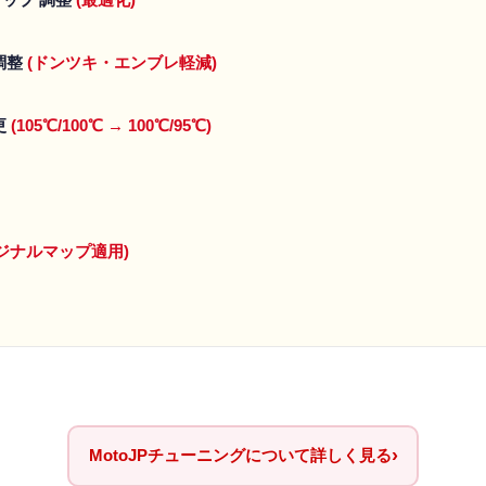
調整
(ドンツキ・エンブレ軽減)
更
(105℃/100℃ → 100℃/95℃)
オリジナルマップ適用)
›
MotoJPチューニングについて詳しく見る