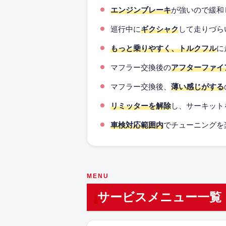
エンジンブレーキ
が強いので緩和
巡行中に
ギクシャク
して走りづら
もっと乗りやすく、トルクフル
に
マフラー交換後の
アフターファイ
マフラー交換後、
薄い感じがする
リミッターを解除
し、サーキット
車検対応範囲内
でチューニングを
MENU
サービスメニュー一覧