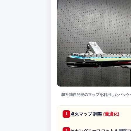
弊社独自開発のマップを利用したパッケ
点火マップ 調整
(最適化)
1
セカンダリースロットル開度マ
2