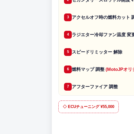
アクセルオフ時の燃料カット 
3
ラジエター冷却ファン温度 変
4
スピードリミッター 解除
5
燃料マップ 調整
(MotoJP
6
アフターファイア 調整
7
◇ ECUチューニング ¥55,000