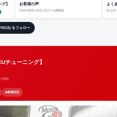
ング】
お客様の声
よく
GSX-R600 2011-2017 の体験談
ECU
JP2015) をフォロー
ECUチューニング】
全7項目
車検対応