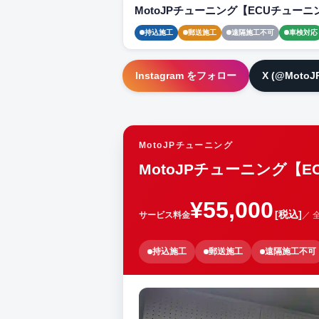
MotoJPチューニング【ECUチューニ
持込施工
郵送施工
遠隔施工不可
車検対応
Instagram をフォロー
X (@Moto
MotoJPチューニング
MotoJPチューニング【
¥55,000
[税込]
サービス料金
／ 
持込施工
郵送施工
遠隔施工不可