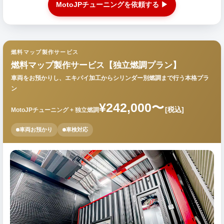
MotoJPチューニングを依頼する ▶
燃料マップ製作サービス
燃料マップ製作サービス【独立燃調プラン】
車両をお預かりし、エキパイ加工からシリンダー別燃調まで行う本格プラ
ン
¥242,000〜
[税込]
MotoJPチューニング + 独立燃調
車両お預かり
車検対応