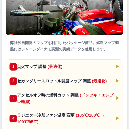
弊社独自開発のマップを利用したパッケージ商品。燃料マップ調
整にはシャーシダイナモ実測の実績データを使用します。
点火マップ 調整
(最適化)
▶
1
セカンダリースロットル開度マップ 調整
(最適化)
▶
2
アクセルオフ時の燃料カット 調整
(ドンツキ・エンブ
▶
3
レ軽減)
ラジエター冷却ファン温度 変更
(105℃/100℃ →
▶
4
100℃/95℃)