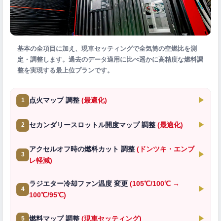
基本の全項目に加え、現車セッティングで全気筒の空燃比を測
定・調整します。過去のデータ適用に比べ遥かに高精度な燃料調
整を実現する最上位プランです。
点火マップ 調整
(最適化)
▶
1
セカンダリースロットル開度マップ 調整
(最適化)
▶
2
アクセルオフ時の燃料カット 調整
(ドンツキ・エンブ
▶
3
レ軽減)
ラジエター冷却ファン温度 変更
(105℃/100℃ →
▶
4
100℃/95℃)
燃料マップ 調整
(現車セッティング)
▶
5