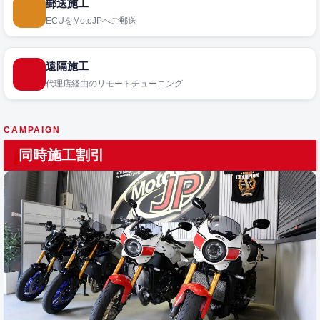
郵送施工
ECUをMotoJPへご郵送
遠隔施工
代理店経由のリモートチューニング
CAMPAIGN
同時施工割引