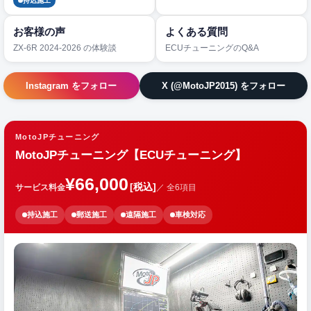
持込施工
お客様の声
よくある質問
ZX-6R 2024-2026 の体験談
ECUチューニングのQ&A
Instagram をフォロー
X (@MotoJP2015) をフォロー
MotoJPチューニング
MotoJPチューニング【ECUチューニング】
¥66,000
[税込]
サービス料金
／ 全6項目
持込施工
郵送施工
遠隔施工
車検対応