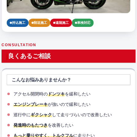
持込施工
郵送施工
遠隔施工
車検対応
CONSULTATION
良くあるご相談
こんなお悩みありませんか？
アクセル開閉時の
ドンツキ
を緩和したい
エンジンブレーキ
が強いので緩和したい
巡行中に
ギクシャク
して走りづらいので改善したい
発進時のもたつき
を改善したい
もっと乗りやすく、トルクフル
に走りたい