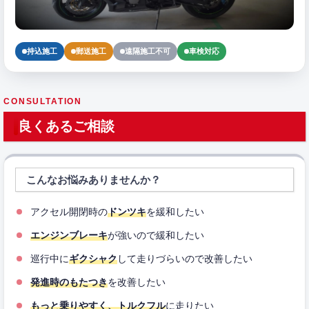
持込施工
郵送施工
遠隔施工不可
車検対応
CONSULTATION
良くあるご相談
こんなお悩みありませんか？
アクセル開閉時の
ドンツキ
を緩和したい
エンジンブレーキ
が強いので緩和したい
巡行中に
ギクシャク
して走りづらいので改善したい
発進時のもたつき
を改善したい
もっと乗りやすく、トルクフル
に走りたい