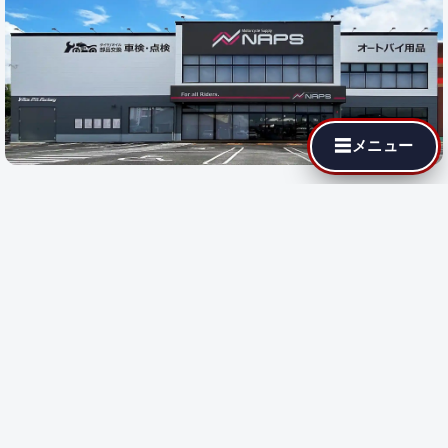
☰
メニュー
最寄りの代理店でも MotoJPチューニングが依頼できます。遠隔
施工に対応している店舗では即日施工が可能です。
都道府県を選
択
すると、その地域の代理店が表示されます。
都道府県で探す:
遠隔施工
対応店のみ表示
遠隔施工
遠隔施工に対応している店舗です
都道府県を選択してください。