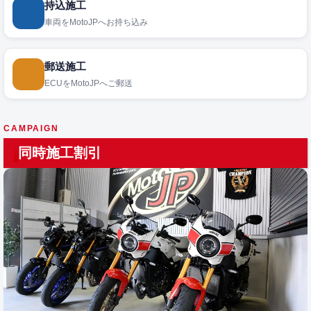
持込施工
車両をMotoJPへお持ち込み
郵送施工
ECUをMotoJPへご郵送
CAMPAIGN
同時施工割引