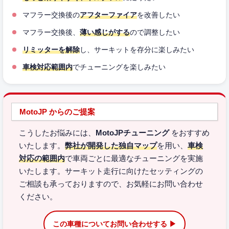
マフラー交換後の
アフターファイア
を改善したい
マフラー交換後、
薄い感じがする
ので調整したい
リミッターを解除
し、サーキットを存分に楽しみたい
車検対応範囲内
でチューニングを楽しみたい
MotoJP からのご提案
こうしたお悩みには、
MotoJPチューニング
をおすすめ
いたします。
弊社が開発した独自マップ
を用い、
車検
対応の範囲内
で車両ごとに最適なチューニングを実施
いたします。サーキット走行に向けたセッティングの
ご相談も承っておりますので、お気軽にお問い合わせ
ください。
この車種についてお問い合わせする ▶