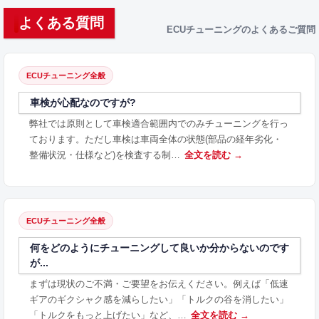
よくある質問
ECUチューニングのよくあるご質問
ECUチューニング全般
車検が心配なのですが?
弊社では原則として車検適合範囲内でのみチューニングを行っ
ております。ただし車検は車両全体の状態(部品の経年劣化・
整備状況・仕様など)を検査する制…
全文を読む →
ECUチューニング全般
何をどのようにチューニングして良いか分からないのです
が...
まずは現状のご不満・ご要望をお伝えください。例えば「低速
ギアのギクシャク感を減らしたい」「トルクの谷を消したい」
「トルクをもっと上げたい」など、…
全文を読む →