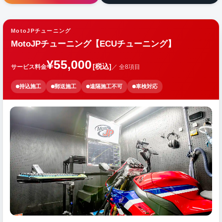
MotoJPチューニング
MotoJPチューニング【ECUチューニング】
¥55,000
[税込]
サービス料金
／ 全8項目
持込施工
郵送施工
遠隔施工不可
車検対応