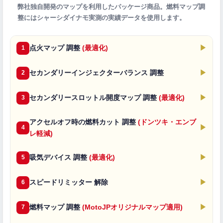
弊社独自開発のマップを利用したパッケージ商品。燃料マップ調
整にはシャーシダイナモ実測の実績データを使用します。
点火マップ 調整
(最適化)
▶
1
セカンダリーインジェクターバランス 調整
▶
2
セカンダリースロットル開度マップ 調整
(最適化)
▶
3
アクセルオフ時の燃料カット 調整
(ドンツキ・エンブ
▶
4
レ軽減)
吸気デバイス 調整
(最適化)
▶
5
スピードリミッター 解除
▶
6
燃料マップ 調整
(MotoJPオリジナルマップ適用)
▶
7