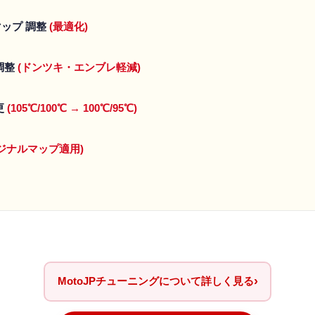
ップ 調整
(最適化)
調整
(ドンツキ・エンブレ軽減)
更
(105℃/100℃ → 100℃/95℃)
オリジナルマップ適用)
›
MotoJPチューニングについて詳しく見る