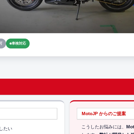
可
車検対応
MotoJP からのご提案
こうしたお悩みには、
Mo
したい