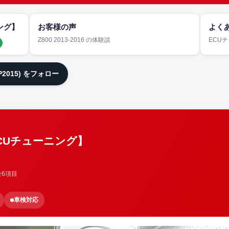
ング】
お客様の声
よく
Z800 2013-2016 の体験談
ECU
JP2015) をフォロー
ECUチューニング】
全6項目
車検対応