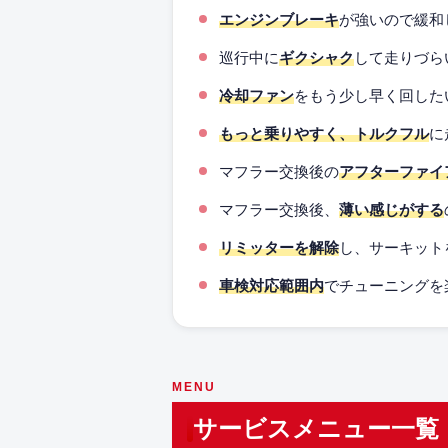
エンジンブレーキ
が強いので緩和
巡行中に
ギクシャク
して走りづら
冷却ファン
をもう少し早く回した
もっと乗りやすく、トルクフル
に
マフラー交換後の
アフターファイ
マフラー交換後、
薄い感じがする
リミッターを解除
し、サーキット
車検対応範囲内
でチューニングを
MENU
サービスメニュー一覧