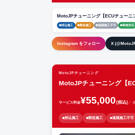
MotoJPチューニング【ECUチューニ
持込施工
郵送施工
遠隔施工不可
車検対応
Instagram をフォロー
X (@Moto
MotoJPチューニング
MotoJPチューニング【
¥55,000
[税込]
サービス料金
／ 
持込施工
郵送施工
遠隔施工不可