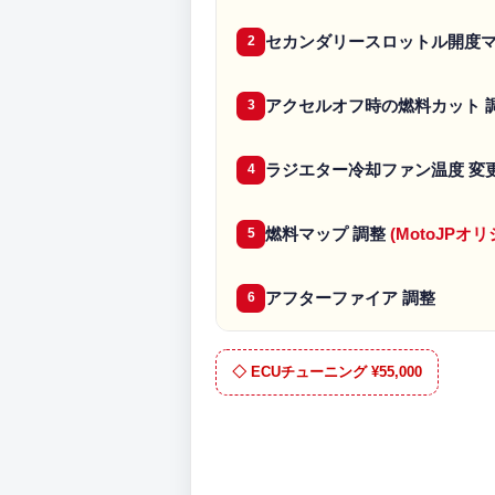
セカンダリースロットル開度マ
2
アクセルオフ時の燃料カット 
3
ラジエター冷却ファン温度 変
4
燃料マップ 調整
(MotoJP
5
アフターファイア 調整
6
◇ ECUチューニング ¥55,000