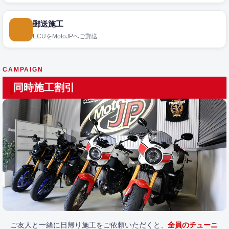
郵送施工
ECUをMotoJPへご郵送
CAMPAIGN
同時施工割引
ご友人と一緒に日帰り施工をご依頼いただくと、
全員のチューニ