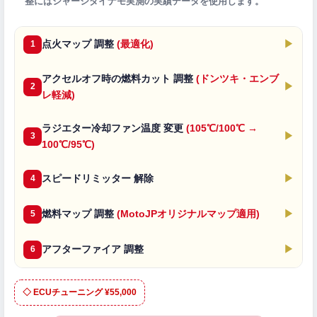
整にはシャーシダイナモ実測の実績データを使用します。
点火マップ 調整
(最適化)
▶
1
アクセルオフ時の燃料カット 調整
(ドンツキ・エンブ
▶
2
レ軽減)
ラジエター冷却ファン温度 変更
(105℃/100℃ →
▶
3
100℃/95℃)
スピードリミッター 解除
▶
4
燃料マップ 調整
(MotoJPオリジナルマップ適用)
▶
5
アフターファイア 調整
▶
6
◇ ECUチューニング ¥55,000