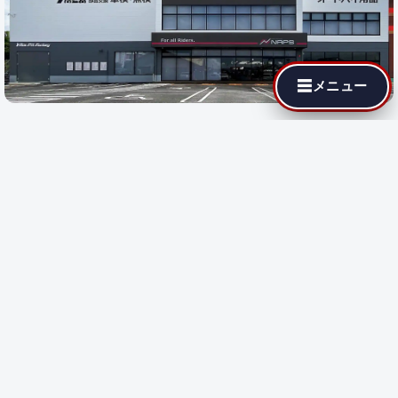
☰
メニュー
最寄りの代理店でも MotoJPチューニングが依頼できます。遠隔
施工に対応している店舗では即日施工が可能です。
都道府県を選
択
すると、その地域の代理店が表示されます。
都道府県で探す:
遠隔施工
対応店のみ表示
遠隔施工
遠隔施工に対応している店舗です
都道府県を選択してください。