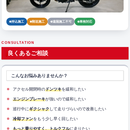
持込施工
郵送施工
遠隔施工不可
車検対応
CONSULTATION
良くあるご相談
こんなお悩みありませんか？
アクセル開閉時の
ドンツキ
を緩和したい
エンジンブレーキ
が強いので緩和したい
巡行中に
ギクシャク
して走りづらいので改善したい
冷却ファン
をもう少し早く回したい
もっと乗りやすく、トルクフル
に走りたい