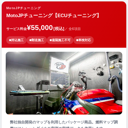
MotoJPチューニング
MotoJPチューニング【ECUチューニング】
¥55,000
[税込]
サービス料金
／ 全6項目
持込施工
郵送施工
遠隔施工不可
車検対応
弊社独自開発のマップを利用したパッケージ商品。燃料マップ調