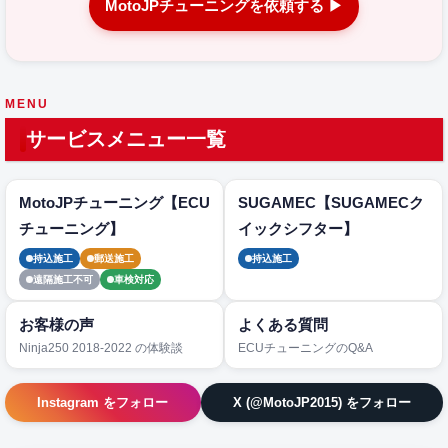
MotoJPチューニングを依頼する ▶
MENU
サービスメニュー一覧
MotoJPチューニング【ECU
SUGAMEC【SUGAMECク
チューニング】
イックシフター】
持込施工
郵送施工
持込施工
遠隔施工不可
車検対応
お客様の声
よくある質問
Ninja250 2018-2022 の体験談
ECUチューニングのQ&A
Instagram をフォロー
X (@MotoJP2015) をフォロー