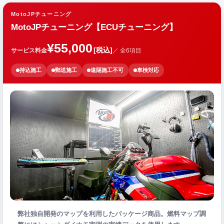
MotoJPチューニング
MotoJPチューニング【ECUチューニング】
¥55,000
[税込]
サービス料金
／ 全6項目
持込施工
郵送施工
遠隔施工不可
車検対応
弊社独自開発のマップを利用したパッケージ商品。燃料マップ調