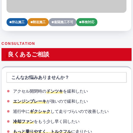
持込施工
郵送施工
遠隔施工不可
車検対応
CONSULTATION
良くあるご相談
こんなお悩みありませんか？
アクセル開閉時の
ドンツキ
を緩和したい
エンジンブレーキ
が強いので緩和したい
巡行中に
ギクシャク
して走りづらいので改善したい
冷却ファン
をもう少し早く回したい
もっと乗りやすく、トルクフル
に走りたい