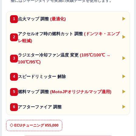
整にはシャーシダイナモ実測の実績データを使用します。
点火マップ 調整
(最適化)
▶
1
アクセルオフ時の燃料カット 調整
(ドンツキ・エンブ
▶
2
レ軽減)
ラジエター冷却ファン温度 変更
(105℃/100℃ →
▶
3
100℃/95℃)
スピードリミッター 解除
▶
4
燃料マップ 調整
(MotoJPオリジナルマップ適用)
▶
5
アフターファイア 調整
▶
6
◇ ECUチューニング ¥55,000