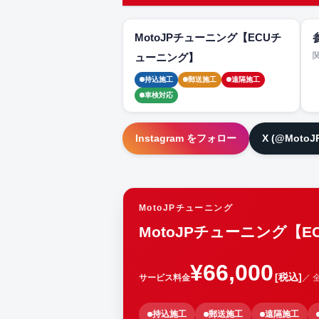
MotoJPチューニング【ECUチ
ューニング】
持込施工
郵送施工
遠隔施工
車検対応
Instagram をフォロー
X (@Moto
MotoJPチューニング
MotoJPチューニング【
¥66,000
[税込]
サービス料金
／ 
持込施工
郵送施工
遠隔施工