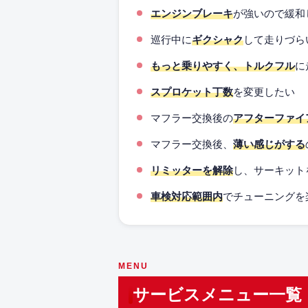
エンジンブレーキ
が強いので緩和
巡行中に
ギクシャク
して走りづら
もっと乗りやすく、トルクフル
に
スプロケット丁数
を変更したい
マフラー交換後の
アフターファイ
マフラー交換後、
薄い感じがする
リミッターを解除
し、サーキット
車検対応範囲内
でチューニングを
MENU
サービスメニュー一覧