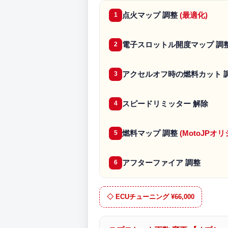
点火マップ 調整
(最適化)
1
電子スロットル開度マップ 調
2
アクセルオフ時の燃料カット 
3
スピードリミッター 解除
4
燃料マップ 調整
(MotoJP
5
アフターファイア 調整
6
◇ ECUチューニング ¥66,000