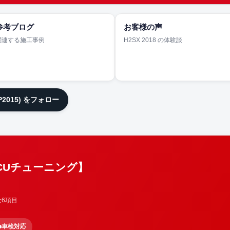
参考ブログ
お客様の声
関連する施工事例
H2SX 2018 の体験談
JP2015) をフォロー
ECUチューニング】
全6項目
車検対応