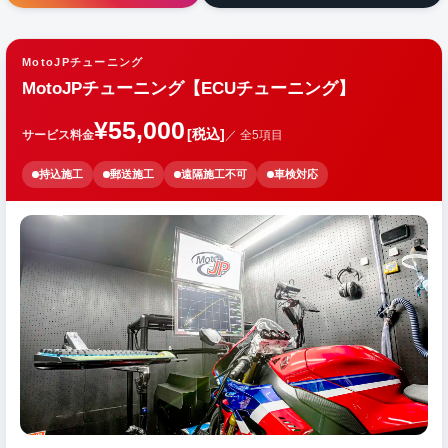
MotoJPチューニング
MotoJPチューニング【ECUチューニング】
¥55,000
[税込]
サービス料金
／ 全5項目
持込施工
郵送施工
遠隔施工不可
車検対応