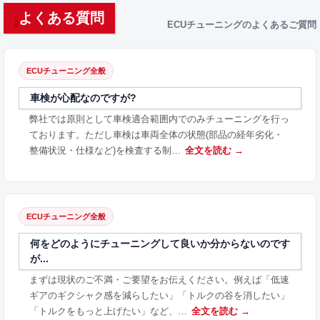
よくある質問
ECUチューニングのよくあるご質問
ECUチューニング全般
車検が心配なのですが?
弊社では原則として車検適合範囲内でのみチューニングを行っ
ております。ただし車検は車両全体の状態(部品の経年劣化・
整備状況・仕様など)を検査する制…
全文を読む →
ECUチューニング全般
何をどのようにチューニングして良いか分からないのです
が...
まずは現状のご不満・ご要望をお伝えください。例えば「低速
ギアのギクシャク感を減らしたい」「トルクの谷を消したい」
「トルクをもっと上げたい」など、…
全文を読む →