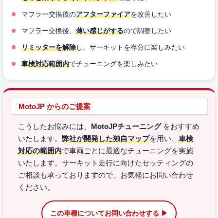
マフラー交換後の
アフターファイア
を改善したい
マフラー交換後、
薄い感じがする
ので調整したい
リミッターを解除
し、サーキットを存分に楽しみたい
車検対応範囲内
でチューニングを楽しみたい
MotoJP からのご提案
こうしたお悩みには、
MotoJPチューニング
をおすすめ
いたします。
弊社が開発した独自マップ
を用い、
車検
対応の範囲内
で車両ごとに最適なチューニングを実施
いたします。サーキット走行に向けたセッティングの
ご相談も承っておりますので、お気軽にお問い合わせ
ください。
この車種についてお問い合わせする ▶