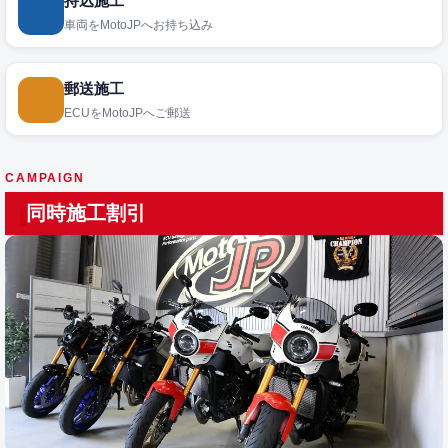
持込施工
車両をMotoJPへお持ち込み
郵送施工
ECUをMotoJPへご郵送
CAMPAIGN
同時施工割引