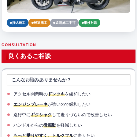
持込施工
郵送施工
遠隔施工不可
車検対応
CONSULTATION
良くあるご相談
こんなお悩みありませんか？
アクセル開閉時の
ドンツキ
を緩和したい
エンジンブレーキ
が強いので緩和したい
巡行中に
ギクシャク
して走りづらいので改善したい
ハンドルからの
微振動
を軽減したい
もっと乗りやすく、トルクフル
に走りたい