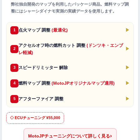
弊社独自開発のマップを利用したパッケージ商品。燃料マップ調
整にはシャーシダイナモ実測の実績データを使用します。
点火マップ 調整
(最適化)
▶
1
アクセルオフ時の燃料カット 調整
(ドンツキ・エンブ
▶
2
レ軽減)
スピードリミッター 解除
▶
3
燃料マップ 調整
(MotoJPオリジナルマップ適用)
▶
4
アフターファイア 調整
▶
5
◇ ECUチューニング ¥55,000
›
MotoJPチューニングについて詳しく見る