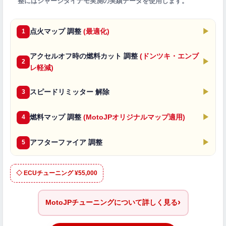
整にはシャーシダイナモ実測の実績データを使用します。
点火マップ 調整
(最適化)
▶
1
アクセルオフ時の燃料カット 調整
(ドンツキ・エンブ
▶
2
レ軽減)
スピードリミッター 解除
▶
3
燃料マップ 調整
(MotoJPオリジナルマップ適用)
▶
4
アフターファイア 調整
▶
5
◇ ECUチューニング ¥55,000
›
MotoJPチューニングについて詳しく見る