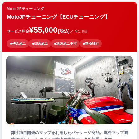
MotoJPチューニング
MotoJPチューニング【ECUチューニング】
¥55,000
[税込]
サービス料金
／ 全5項目
持込施工
郵送施工
遠隔施工不可
車検対応
弊社独自開発のマップを利用したパッケージ商品。燃料マップ調