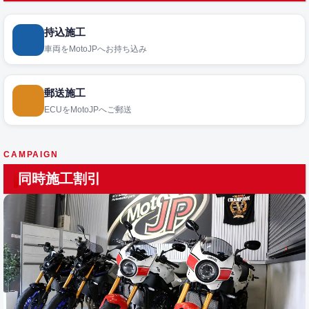
持込施工
車両をMotoJPへお持ち込み
郵送施工
ECUをMotoJPへご郵送
CAMPAIGN
同時施工割引