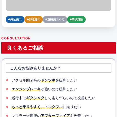
持込施工
郵送施工
遠隔施工不可
車検対応
CONSULTATION
良くあるご相談
こんなお悩みありませんか？
アクセル開閉時の
ドンツキ
を緩和したい
エンジンブレーキ
が強いので緩和したい
巡行中に
ギクシャク
して走りづらいので改善したい
もっと乗りやすく、トルクフル
に走りたい
マフラー交換後の
アフターファイア
を改善したい