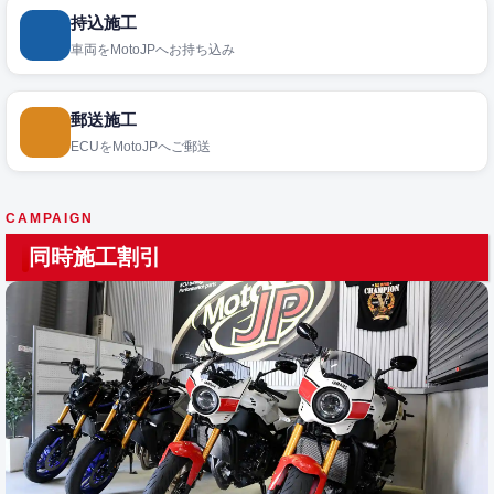
持込施工
車両をMotoJPへお持ち込み
郵送施工
ECUをMotoJPへご郵送
CAMPAIGN
同時施工割引