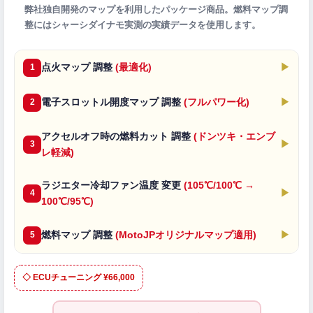
弊社独自開発のマップを利用したパッケージ商品。燃料マップ調
整にはシャーシダイナモ実測の実績データを使用します。
点火マップ 調整
(最適化)
▶
1
電子スロットル開度マップ 調整
(フルパワー化)
▶
2
アクセルオフ時の燃料カット 調整
(ドンツキ・エンブ
▶
3
レ軽減)
ラジエター冷却ファン温度 変更
(105℃/100℃ →
▶
4
100℃/95℃)
燃料マップ 調整
(MotoJPオリジナルマップ適用)
▶
5
◇ ECUチューニング ¥66,000