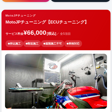
MotoJPチューニング
MotoJPチューニング【ECUチューニング】
¥66,000
[税込]
サービス料金
／ 全5項目
持込施工
郵送施工
遠隔施工不可
車検対応