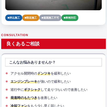
持込施工
郵送施工
遠隔施工不可
車検対応
CONSULTATION
良くあるご相談
こんなお悩みありませんか？
アクセル開閉時の
ドンツキ
を緩和したい
エンジンブレーキ
が強いので緩和したい
巡行中に
ギクシャク
して走りづらいので改善したい
発進時のもたつき
を改善したい
冷却ファン
をもう少し早く回したい