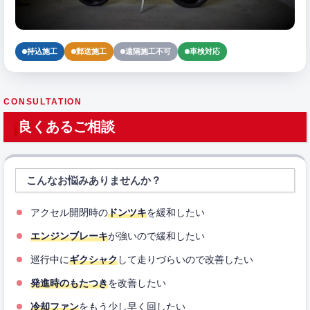
持込施工
郵送施工
遠隔施工不可
車検対応
CONSULTATION
良くあるご相談
こんなお悩みありませんか？
アクセル開閉時の
ドンツキ
を緩和したい
エンジンブレーキ
が強いので緩和したい
巡行中に
ギクシャク
して走りづらいので改善したい
発進時のもたつき
を改善したい
冷却ファン
をもう少し早く回したい