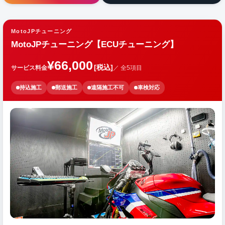
MotoJPチューニング
MotoJPチューニング【ECUチューニング】
¥66,000
[税込]
サービス料金
／ 全5項目
持込施工
郵送施工
遠隔施工不可
車検対応