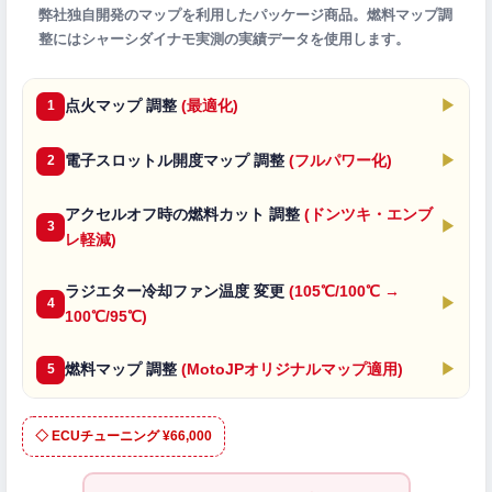
弊社独自開発のマップを利用したパッケージ商品。燃料マップ調
整にはシャーシダイナモ実測の実績データを使用します。
点火マップ 調整
(最適化)
▶
1
電子スロットル開度マップ 調整
(フルパワー化)
▶
2
アクセルオフ時の燃料カット 調整
(ドンツキ・エンブ
▶
3
レ軽減)
ラジエター冷却ファン温度 変更
(105℃/100℃ →
▶
4
100℃/95℃)
燃料マップ 調整
(MotoJPオリジナルマップ適用)
▶
5
◇ ECUチューニング ¥66,000