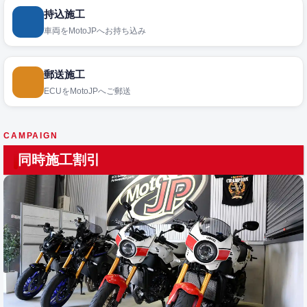
持込施工
車両をMotoJPへお持ち込み
郵送施工
ECUをMotoJPへご郵送
CAMPAIGN
同時施工割引